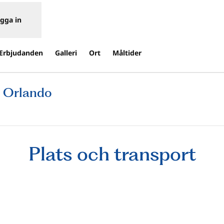
gga in
Erbjudanden
Galleri
Ort
Måltider
s Orlando
pnas i ny flik
Plats och transport