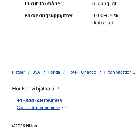
In-/ut-förmåner:
Tillgängligt
Parkeringsuppgifter:
10,00+6,5 %
skatt/natt
Platser
/
USA
/
Florida
/
Hotell i Orlando
/
Hilton Vacation 
Hur kan vi hjälpa till?
Telefon:
+1-800-4HONORS
,
Öppnas i ny flik
Globala telefonnummer
©
2026
Hilton