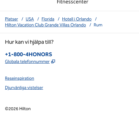
Fitnesscenter
Platser
/
USA
/
Florida
/
Hotell i Orlando
/
Hilton Vacation Club Grande Villas Orlando
/
Rum
Hur kan vi hjälpa till?
Telefon:
+1-800-4HONORS
,
Öppnas i ny flik
Globala telefonnummer
Reseinspiration
Djurvänliga vistelser
©
2026
Hilton