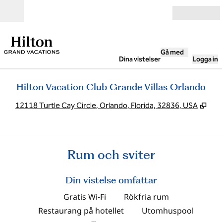
Gå vidare till innehållet
Öppna
Gå med
Dina vistelser
Logga in
Hilton Vacation Club Grande Villas Orlando
,
Öpp
12118 Turtle Cay Circle, Orlando, Florida, 32836, USA
Rum och sviter
Din vistelse omfattar
Gratis Wi-Fi
Rökfria rum
Restaurang på hotellet
Utomhuspool