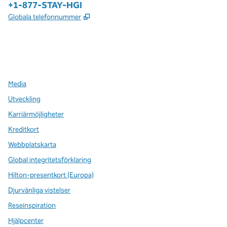
Telefon:
+1-877-STAY-HGI
,
Öppnas i ny flik
Globala telefonnummer
x
facebook
instagram
,
öppnas i en ny flik
,
öppnas i en ny flik
,
öppnas i en ny flik
Media
Utveckling
Karriärmöjligheter
Kreditkort
Webbplatskarta
Global integritetsförklaring
Hilton-presentkort (Europa)
Djurvänliga vistelser
Reseinspiration
Hjälpcenter