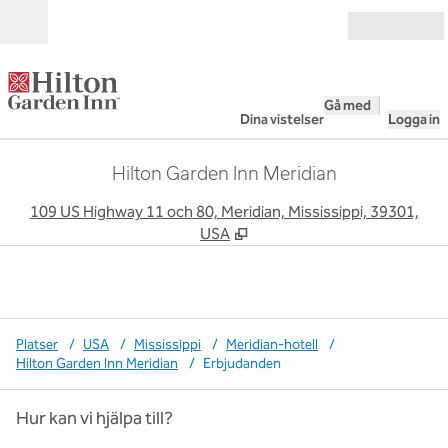
Gå vidare till innehållet
Öppna
Gå med
Dina vistelser
Logga in
Hilton Garden Inn Meridian
,
Ö
109 US Highway 11 och 80, Meridian, Mississippi, 39301,
USA
Platser
/
USA
/
Mississippi
/
Meridian-hotell
/
Hilton Garden Inn Meridian
/
Erbjudanden
Hur kan vi hjälpa till?