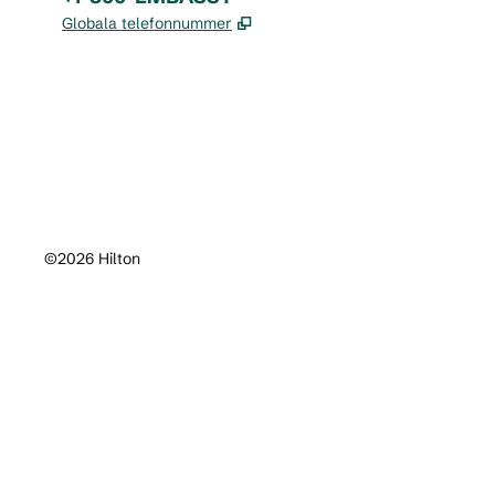
,
Öppnas i ny flik
Globala telefonnummer
x
facebook
instagram
,
öppnas i en ny flik
,
öppnas i en ny flik
,
öppnas i en ny flik
©
2026
Hilton