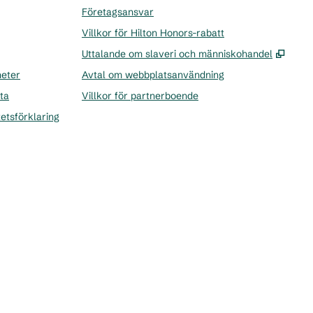
Företagsansvar
Villkor för Hilton Honors-rabatt
,
Öppn
Uttalande om slaveri och människohandel
heter
Avtal om webbplatsanvändning
ta
Villkor för partnerboende
tetsförklaring