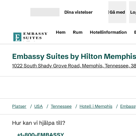
Gå vidare till innehållet
Dina vistelser
Gå med
Lo
Öppna meny
Hem
Rum
Hotellinformation
Embassy Suites by Hilton Memphi
1022 South Shady Grove Road, Memphis, Tennessee, 3
Platser
/
USA
/
Tennessee
/
Hotell i Memphis
/
Embassy
Hur kan vi hjälpa till?
Telefon:
+1-800-EMBASSY