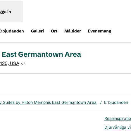
gga in
Erbjudanden
Galleri
Ort
Måltider
Evenemang
s East Germantown Area
,
Öppnas i ny flik
8120, USA
 Suites by Hilton Memphis East Germantown Area
/
Erbjudanden
Reseinspirati
Djurvänliga vi