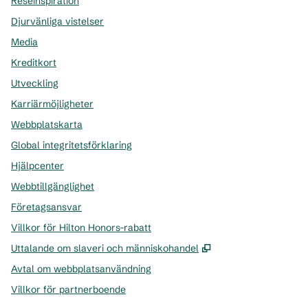
Reseinspiration
Djurvänliga vistelser
Media
Kreditkort
Utveckling
Karriärmöjligheter
Webbplatskarta
Global integritetsförklaring
Hjälpcenter
Webbtillgänglighet
Företagsansvar
Villkor för Hilton Honors-rabatt
,
Öppnas i ny flik
Uttalande om slaveri och människohandel
Avtal om webbplatsanvändning
Villkor för partnerboende