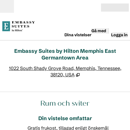
Gå vidare till innehållet
Öppna
Gå med
Dina vistelser
Logga in
Embassy Suites by Hilton Memphis East
Germantown Area
,
Ö
1022 South Shady Grove Road, Memphis, Tennessee,
38120, USA
Rum och sviter
Din vistelse omfattar
Gratis frukost, tillagad enligt önskemål