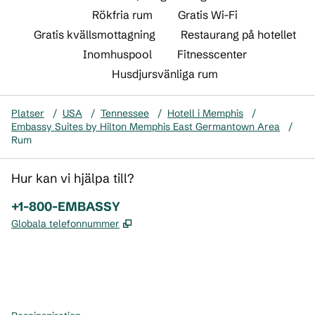
Rökfria rum
Gratis Wi-Fi
Gratis kvällsmottagning
Restaurang på hotellet
Inomhuspool
Fitnesscenter
Husdjursvänliga rum
Platser
/
USA
/
Tennessee
/
Hotell i Memphis
/
Embassy Suites by Hilton Memphis East Germantown Area
/
Rum
Hur kan vi hjälpa till?
Telefon:
+1-800-EMBASSY
,
Öppnas i ny flik
Globala telefonnummer
x
facebook
instagram
,
öppnas i en ny flik
,
öppnas i en ny flik
,
öppnas i en ny flik