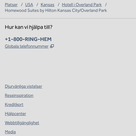
Platser
/
USA
/
Kansas
/
Hotell i Overland Park
/
Homewood Suites by Hilton Kansas City/Overland Park
Hur kan vi hjälpa till?
Telefon:
+1-800-RING-HEM
,
Öppnas i ny flik
Globala telefonnummer
x
facebook
instagram
,
öppnas i en ny flik
,
öppnas i en ny flik
,
öppnas i en ny flik
Djurvänliga vistelser
Reseinspiration
Kreditkort
Hjälpcenter
Webbtillgänglighet
Media