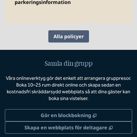
parkeringsinformation
Alla policyer
Samla din grupp
Våra onlineverktyg gör det enkelt att arrangera gruppresor.
Boka 10–25 rum direkt online och skapa sedan en
kostnadsfri skräddarsydd webbplats så att dina gäster kan
boka sina vistelser.
,
Öppnas i ny flik
Gör en blockbokning
,
Öppnas i 
Skapa en webbplats för deltagare