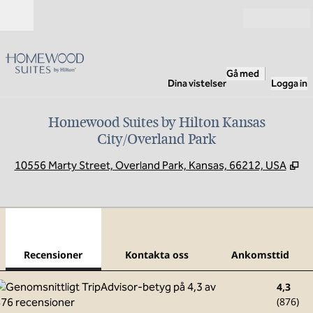
Gå vidare till innehållet
Öppna
Gå med
Dina vistelser
Logga in
Homewood Suites by Hilton Kansas
City/Overland Park
,
Öp
10556 Marty Street, Overland Park, Kansas, 66212, USA
1
/
12
föregående bild
nästa
1 av 12
Kontakta oss
Recensioner
Kontakta oss
Ankomsttid
4,3
(
876
)