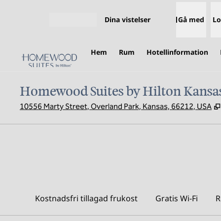
Gå vidare till innehållet
Dina vistelser
Gå med
Lo
Öppna meny
Hem
Rum
Hotellinformation
Homewood Suites by Hilton Kansas
10556 Marty Street, Overland Park, Kansas, 66212, USA
Kostnadsfri tillagad frukost
Gratis Wi-Fi
R