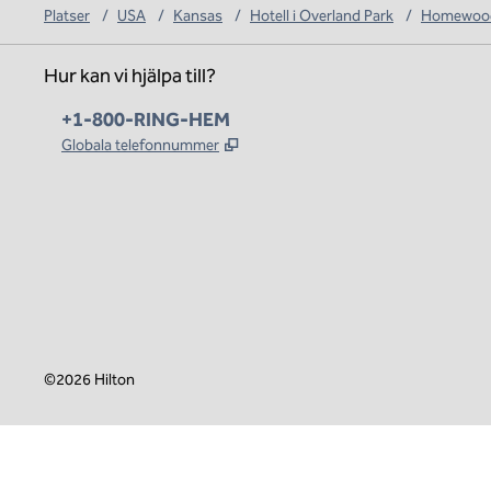
Platser
/
USA
/
Kansas
/
Hotell i Overland Park
/
Homewood 
Hur kan vi hjälpa till?
Telefon:
+1-800-RING-HEM
,
Öppnas i ny flik
Globala telefonnummer
x
facebook
instagram
,
öppnas i en ny flik
,
öppnas i en ny flik
,
öppnas i en ny flik
©
2026
Hilton