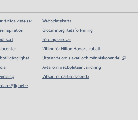
rvänliga vistelser
Webbplatskarta
seinspiration
Global integritetsförklaring
editkort
Företagsansvar
älpcenter
Villkor för Hilton Honors-rabatt
,
Öppna
bbtillgänglighet
Uttalande om slaveri och människohandel
dia
Avtal om webbplatsanvändning
veckling
Villkor för partnerboende
rriärmöjligheter