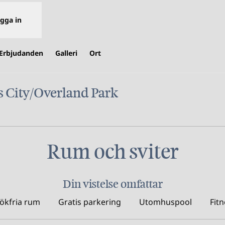
gga in
Erbjudanden
Galleri
Ort
 City/Overland Park
,
Öppnas i ny flik
Rum och sviter
Din vistelse omfattar
ökfria rum
Gratis parkering
Utomhuspool
Fit