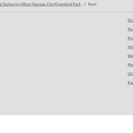
Suites by Hilton Kansas City/Overland Park
/
Rum
Dju
Re
Kr
Hj
We
Me
Ut
Ka