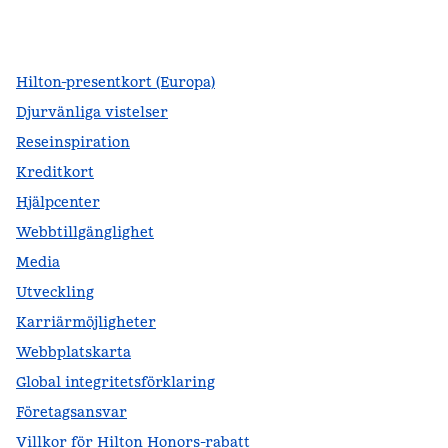
facebook
x
instagram
,
öppnas i en ny flik
,
öppnas i en ny flik
,
öppnas i en ny flik
Hilton-presentkort (Europa)
Djurvänliga vistelser
Reseinspiration
Kreditkort
Hjälpcenter
Webbtillgänglighet
Media
Utveckling
Karriärmöjligheter
Webbplatskarta
Global integritetsförklaring
Företagsansvar
Villkor för Hilton Honors-rabatt