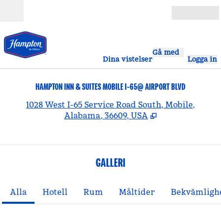
Gå vidare till innehållet
Öppna
Gå med
Dina vistelser
Logga in
HAMPTON INN & SUITES MOBILE I-65@ AIRPORT BLVD
,
Ö
1028 West I-65 Service Road South, Mobile,
Alabama, 36609, USA
GALLERI
Alla
Hotell
Rum
Måltider
Bekvämligh