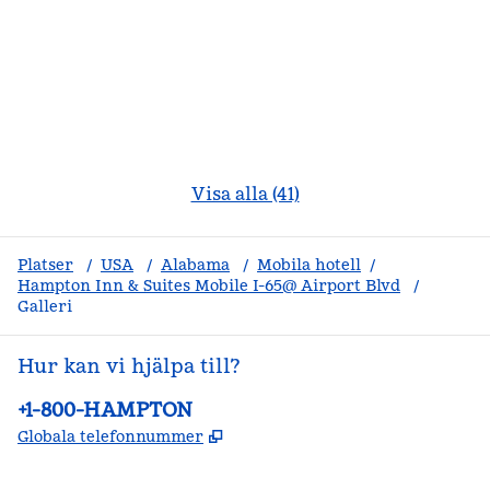
Visa alla (41)
Platser
/
USA
/
Alabama
/
Mobila hotell
/
Hampton Inn & Suites Mobile I-65@ Airport Blvd
/
Galleri
Hur kan vi hjälpa till?
Telefon:
+1-800-HAMPTON
,
Öppnas i ny flik
Globala telefonnummer