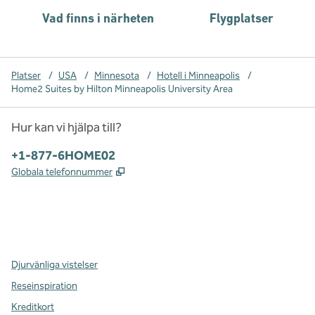
Vad finns i närheten
Flygplatser
Platser
/
USA
/
Minnesota
/
Hotell i Minneapolis
/
Home2 Suites by Hilton Minneapolis University Area
Hur kan vi hjälpa till?
Telefon:
+1-877-6HOME02
,
Öppnas i ny flik
Globala telefonnummer
x
facebook
instagram
,
öppnas i en ny flik
,
öppnas i en ny flik
,
öppnas i en ny flik
Djurvänliga vistelser
Reseinspiration
Kreditkort