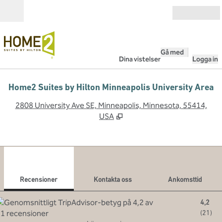
Gå vidare till innehållet
Öppna
Gå med
Dina vistelser
Logga in
Home2 Suites by Hilton Minneapolis University Area
,
Ö
2808 University Ave SE, Minneapolis, Minnesota, 55414,
USA
1
/
12
föregående bild
nästa
1 av 12
Kontakta oss
Recensioner
Kontakta oss
Ankomsttid
4,2
(
21
)