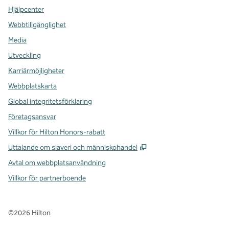
Hjälpcenter
Webbtillgänglighet
Media
Utveckling
Karriärmöjligheter
Webbplatskarta
Global integritetsförklaring
Företagsansvar
Villkor för Hilton Honors-rabatt
,
Öppnas i ny flik
Uttalande om slaveri och människohandel
Avtal om webbplatsanvändning
Villkor för partnerboende
©
2026
Hilton