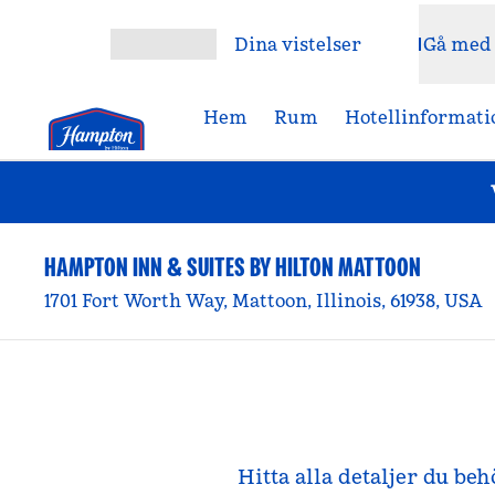
Gå vidare till innehållet
Dina vistelser
Gå med
Öppna meny
Hem
Rum
Hotellinformati
HAMPTON INN & SUITES BY HILTON MATTOON
1701 Fort Worth Way, Mattoon, Illinois, 61938, USA
Hitta alla detaljer du be