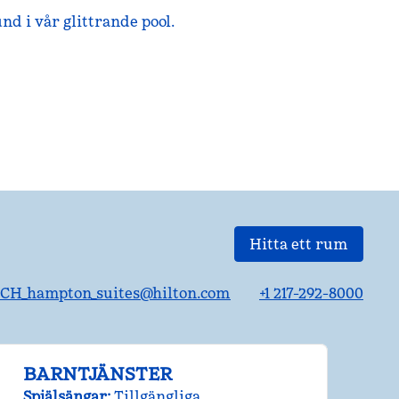
nd i vår glittrande pool.
Hitta ett rum
H_hampton_suites@hilton.com
+1 217-292-8000
BARNTJÄNSTER
Spjälsängar
:
Tillgängliga