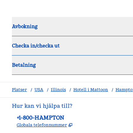
Avbokning
Checka in/checka ut
Betalning
Platser
/
USA
/
Illinois
/
Hotell i Mattoon
/
Hampton
Hur kan vi hjälpa till?
Telefon:
+1-800-HAMPTON
,
Öppnas i ny flik
Globala telefonnummer