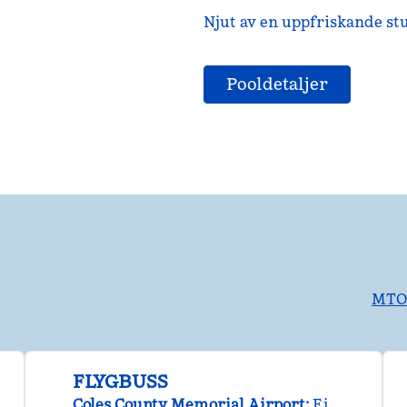
Njut av en uppfriskande stu
Pooldetaljer
MTOC
FLYGBUSS
Coles County Memorial Airport
:
Ej