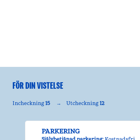
FÖR DIN VISTELSE
Incheckning
15
→
Utcheckning
12
PARKERING
Självbetjänad parkering
:
Kostnadsfri