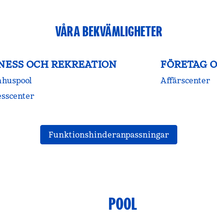
VÅRA BEKVÄMLIGHETER
NESS OCH REKREATION
FÖRETAG 
huspool
Affärscenter
esscenter
Funktionshinderanpassningar
POOL