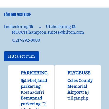
FÖR DIN VISTELSE
Incheckning
15
→
Utcheckning
12
MTOCH_hampton_suites@hilton.com
+1 217-292-8000
Hitta ett rum
PARKERING
FLYGBUSS
Självbetjänad
Coles County
parkering
:
Memorial
Kostnadsfri
Airport
:
Ej
Bemannad
tillgänglig
parkering
:
Ej