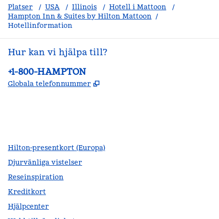
Platser
/
USA
/
Illinois
/
Hotell i Mattoon
/
Hampton Inn & Suites by Hilton Mattoon
/
Hotellinformation
Hur kan vi hjälpa till?
Telefon:
+1-800-HAMPTON
,
Öppnas i ny flik
Globala telefonnummer
facebook
x
instagram
,
öppnas i en ny flik
,
öppnas i en ny flik
,
öppnas i en ny flik
Hilton-presentkort (Europa)
Djurvänliga vistelser
Reseinspiration
Kreditkort
Hjälpcenter