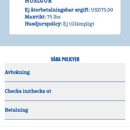
HUSDJUR
Ej återbetalningsbar avgift:
USD75,00
Maxvikt:
75 lbs
Husdjurspolicy:
Ej tillämpligt
VÅRA POLICYER
Avbokning
Checka in/checka ut
Betalning