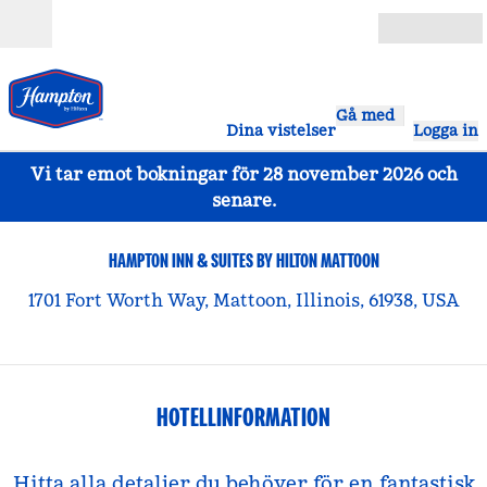
Gå vidare till innehållet
Öppna
Gå med
Dina vistelser
Logga in
Vi tar emot bokningar för 28 november 2026 och
senare.
HAMPTON INN & SUITES BY HILTON MATTOON
1701 Fort Worth Way, Mattoon, Illinois, 61938, USA
HOTELLINFORMATION
Hitta alla detaljer du behöver för en fantastisk