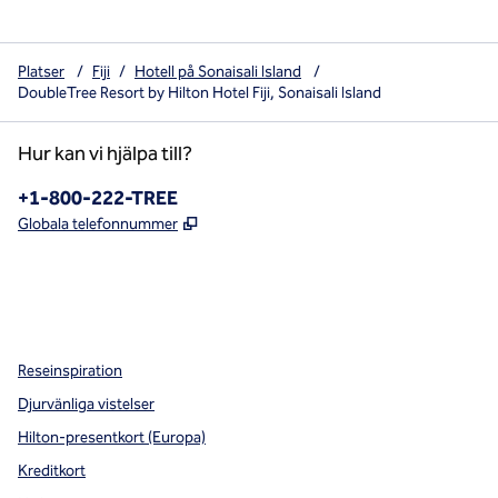
Platser
/
Fiji
/
Hotell på Sonaisali Island
/
DoubleTree Resort by Hilton Hotel Fiji, Sonaisali Island
Hur kan vi hjälpa till?
Telefon:
+1-800-222-TREE
,
Öppnas i ny flik
Globala telefonnummer
x
facebook
instagram
,
öppnas i en ny flik
,
öppnas i en ny flik
,
öppnas i en ny flik
Reseinspiration
Djurvänliga vistelser
Hilton-presentkort (Europa)
Kreditkort