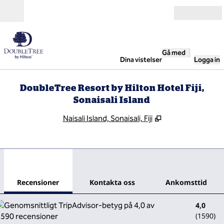
Gå vidare till innehållet
Öppna
Gå med
Dina vistelser
Logga in
DoubleTree Resort by Hilton Hotel Fiji,
Sonaisali Island
,
Öppnas i ny flik
Naisali Island, Sonaisali, Fiji
1
/
12
föregående bild
nästa
1 av 12
Kontakta oss
Recensioner
Kontakta oss
Ankomsttid
4,0
(
1590
)