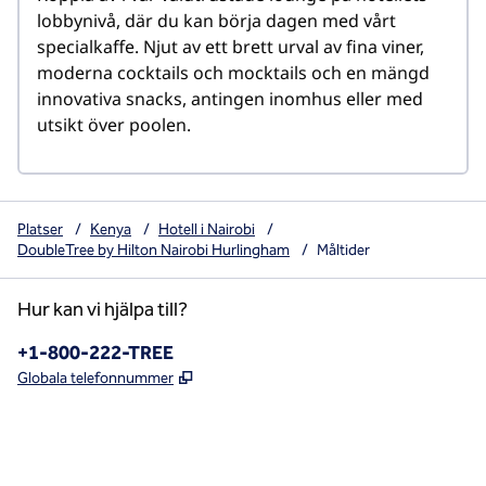
lobbynivå, där du kan börja dagen med vårt 
specialkaffe. Njut av ett brett urval av fina viner, 
moderna cocktails och mocktails och en mängd 
innovativa snacks, antingen inomhus eller med 
utsikt över poolen.
Platser
/
Kenya
/
Hotell i Nairobi
/
DoubleTree by Hilton Nairobi Hurlingham
/
Måltider
Hur kan vi hjälpa till?
Telefon:
+1-800-222-TREE
,
Öppnas i ny flik
Globala telefonnummer
x
facebook
instagram
,
öppnas i en ny flik
,
öppnas i en ny flik
,
öppnas i en ny flik