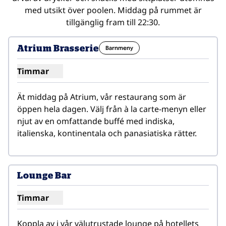
med utsikt över poolen. Middag på rummet är
tillgänglig fram till 22:30.
1
/
3
föregående bild
nästa b
1 av 3
Atrium Brasserie
Barnmeny
Timmar
Visa timmar för Atrium Brasserie
Ät middag på Atrium, vår restaurang som är 
öppen hela dagen. Välj från à la carte-menyn eller 
njut av en omfattande buffé med indiska, 
italienska, kontinentala och panasiatiska rätter.
1
/
3
föregående bild
nästa b
1 av 3
Lounge Bar
Timmar
Visa timmar för Lounge Bar
Koppla av i vår välutrustade lounge på hotellets 