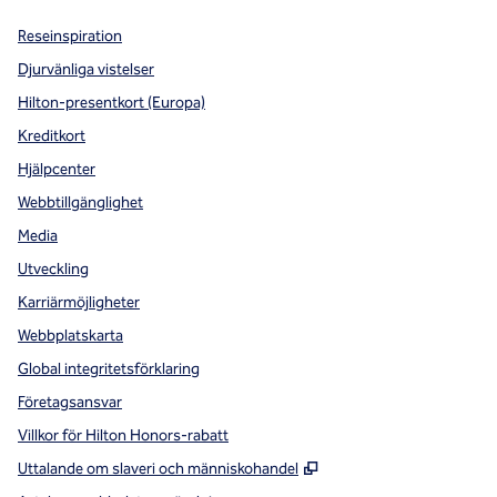
Reseinspiration
Djurvänliga vistelser
Hilton-presentkort (Europa)
Kreditkort
Hjälpcenter
Webbtillgänglighet
Media
Utveckling
Karriärmöjligheter
Webbplatskarta
Global integritetsförklaring
Företagsansvar
Villkor för Hilton Honors-rabatt
,
Öppnas i ny flik
Uttalande om slaveri och människohandel