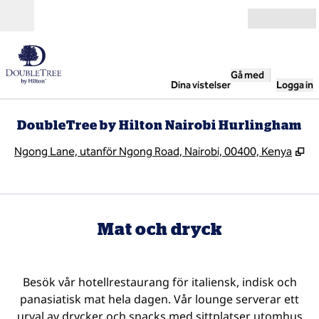
Gå vidare till innehållet
Öppna
Gå med
Dina vistelser
Logga in
DoubleTree by Hilton Nairobi Hurlingham
,
Öp
Ngong Lane, utanför Ngong Road, Nairobi, 00400, Kenya
Mat och dryck
Besök vår hotellrestaurang för italiensk, indisk och
panasiatisk mat hela dagen. Vår lounge serverar ett
urval av drycker och snacks med sittplatser utomhus