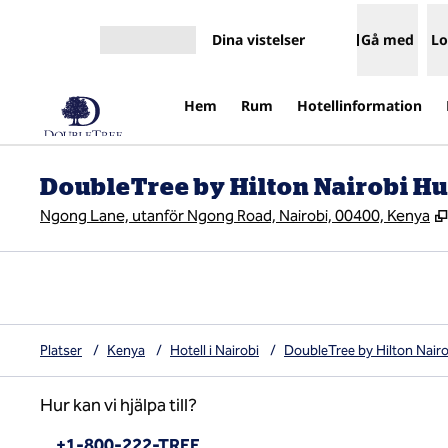
Gå vidare till innehållet
Dina vistelser
Gå med
Lo
Öppna meny
Hem
Rum
Hotellinformation
DoubleTree by Hilton Nairobi H
Ngong Lane, utanför Ngong Road, Nairobi, 00400, Kenya
Platser
/
Kenya
/
Hotell i Nairobi
/
DoubleTree by Hilton Nair
Hur kan vi hjälpa till?
Telefon:
+1-800-222-TREE