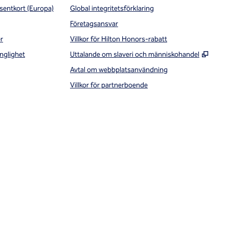
sentkort (Europa)
Global integritetsförklaring
Företagsansvar
r
Villkor för Hilton Honors-rabatt
,
Öppna
nglighet
Uttalande om slaveri och människohandel
Avtal om webbplatsanvändning
Villkor för partnerboende