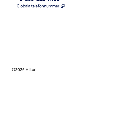
,
Öppnas i ny flik
Globala telefonnummer
x
facebook
instagram
,
öppnas i en ny flik
,
öppnas i en ny flik
,
öppnas i en ny flik
©
2026
Hilton