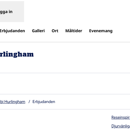
gga in
Erbjudanden
Galleri
Ort
Måltider
Evenemang
urlingham
,
Öppnas i ny flik
obi Hurlingham
/
Erbjudanden
Reseinspir
Djurvänlig