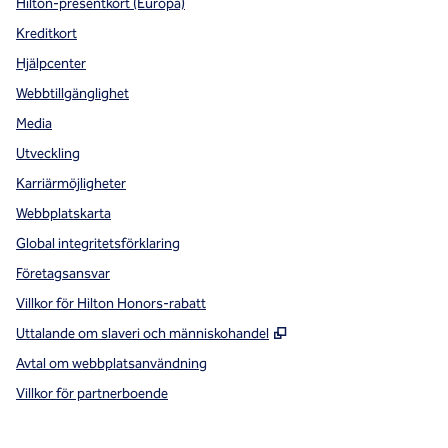
Hilton-presentkort (Europa)
Kreditkort
Hjälpcenter
Webbtillgänglighet
Media
Utveckling
Karriärmöjligheter
Webbplatskarta
Global integritetsförklaring
Företagsansvar
Villkor för Hilton Honors-rabatt
,
Öppnas i ny flik
Uttalande om slaveri och människohandel
Avtal om webbplatsanvändning
Villkor för partnerboende