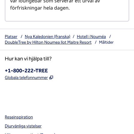
vår loungebar som serverar ett urval av 
förfriskningar hela dagen.
Platser
/
Nya Kaledonien (franska)
/
Hotell i Nouméa
/
DoubleTree by Hilton Noumea Ilot Maitre Resort
/
Måltider
Hur kan vi hjälpa till?
Telefon:
+1-800-222-TREE
,
Öppnas i ny flik
Globala telefonnummer
x
facebook
instagram
,
öppnas i en ny flik
,
öppnas i en ny flik
,
öppnas i en ny flik
Reseinspiration
Djurvänliga vistelser