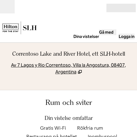
Gå vidare till innehållet
Öppna
Gå med
Dina vistelser
Logga in
Correntoso Lake and River Hotel, ett SLH-hotell
,
Ö
Av 7 Lagos y Rio Correntoso, Villa la Angostura, 08407,
Argentina
Rum och sviter
Din vistelse omfattar
Gratis Wi-Fi
Rökfria rum
Restaurang på hotellet
Inomhuspool