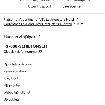
Utomhuspool
Fitnesscenter
Platser
/
Argentina
/
Villa La Angostura Hotell
/
Correntoso Lake and River Hotel, ett SLH-hotell
/
Rum
Hur kan vi hjälpa till?
Telefon:
+1-888-91HILTONSLH
,
Öppnas i ny flik
Globala telefonnummer
Djurvänliga vistelser
Reseinspiration
Kreditkort
Hjälpcenter
Webbtillgänglighet
Utveckling