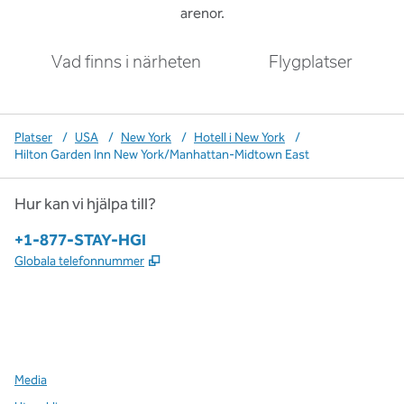
arenor.
Vad finns i närheten
Flygplatser
Platser
/
USA
/
New York
/
Hotell i New York
/
Hilton Garden Inn New York/Manhattan-Midtown East
Hur kan vi hjälpa till?
Telefon:
+1-877-STAY-HGI
,
Öppnas i ny flik
Globala telefonnummer
x
facebook
instagram
,
öppnas i en ny flik
,
öppnas i en ny flik
,
öppnas i en ny flik
Media