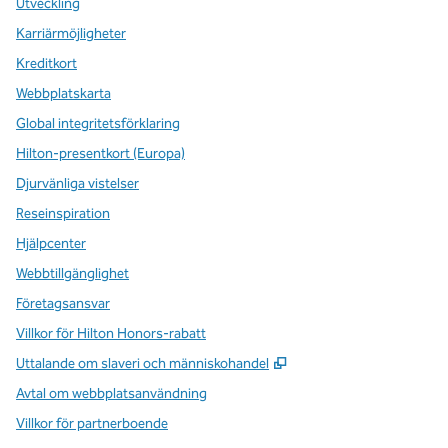
Utveckling
Karriärmöjligheter
Kreditkort
Webbplatskarta
Global integritetsförklaring
Hilton-presentkort (Europa)
Djurvänliga vistelser
Reseinspiration
Hjälpcenter
Webbtillgänglighet
Företagsansvar
Villkor för Hilton Honors-rabatt
,
Öppnas i ny flik
Uttalande om slaveri och människohandel
Avtal om webbplatsanvändning
Villkor för partnerboende