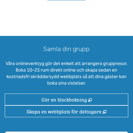
Samla din grupp
Våra onlineverktyg gör det enkelt att arrangera gruppresor.
Boka 10–25 rum direkt online och skapa sedan en
kostnadsfri skräddarsydd webbplats så att dina gäster kan
boka sina vistelser.
,
Öppnas i ny flik
Gör en blockbokning
,
Öppnas i ny
Skapa en webbplats för deltagare