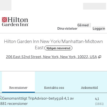
Gå vidare till innehållet
Öppna
Gå med
Dina vistelser
Logga in
Hilton Garden Inn New York/Manhattan-Midtown
East
Nyligen renoverad
,
Öp
206 East 52nd Street, New York, New York, 10022, USA
1
/
12
föregående bild
nästa
1 av 12
Kontakta oss
Recensioner
Kontakta oss
Ankomsttid
4,1
(
1881
)