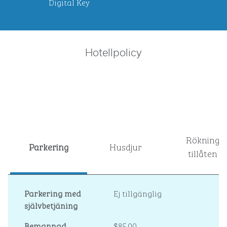
Digital Key
Hotellpolicy
Rökning
Parkering
Husdjur
tillåten
Parkering med
Ej tillgänglig
självbetjäning
Bemannad
$85,00