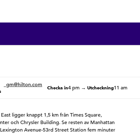
1 av 12
1
/
12
föregående bild
nästa bild
CTB
_gm
@hilton.com
4 pm
→
11 am
Checka in
Utcheckning
s
East ligger knappt 1,5 km från Times Square,
enter och Chrysler Building. Se resten av Manhattan
 Lexington Avenue-53rd Street Station fem minuter