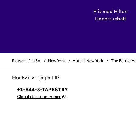
Pris med Hilton
Honors-rabatt
Platser
/
USA
/
New York
/
Hotell i New York
/
The Bernic Ho
Hur kan vi hjälpa till?
Telefon:
+1-844-3-TAPESTRY
,
Öppnas i ny flik
Globala telefonnummer
x
facebook
instagram
,
öppnas i en ny flik
,
öppnas i en ny flik
,
öppnas i en ny flik