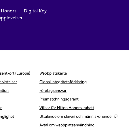
n Honors
Digital Key
pplevelser
sentkort (Europa)
Webbplatskarta
a vistelser
Global integritetsförklaring
ation
Företagsansvar
Prismatchningsgaranti
r
Villkor för Hilton Honors-rabatt
,
Öppna
nglighet
Uttalande om slaveri och människohandel
Avtal om webbplatsanvändning