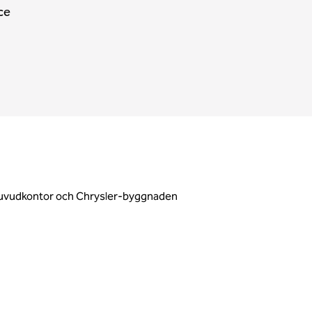
ce
:s huvudkontor och Chrysler-byggnaden