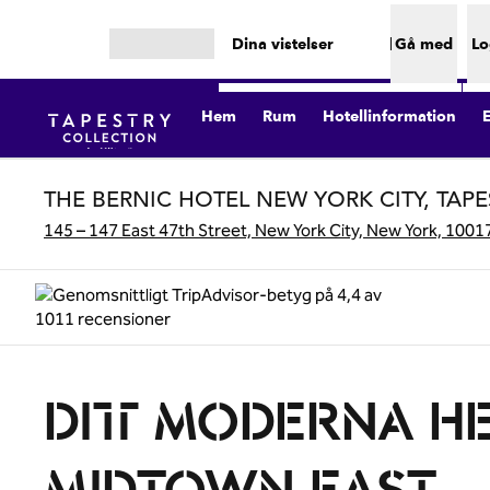
Gå vidare till innehållet
Dina vistelser
Gå med
Lo
Öppna meny
Hem
Rum
Hotellinformation
THE BERNIC HOTEL NEW YORK CITY, TAP
145 – 147 East 47th Street, New York City, New York, 1001
DITT MODERNA HE