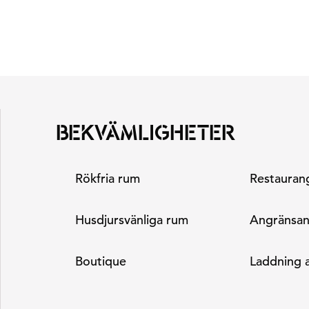
BEKVÄMLIGHETER
Rökfria rum
Restaurang
Husdjursvänliga rum
Angränsa
Boutique
Laddning a