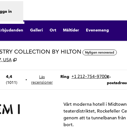
gga in
Erbjudanden
Galleri
Ort
Måltider
Evenemang
ESTRY COLLECTION BY HILTON
Nyligen renoverad
,
Öppnas i ny flik
7, USA
Ring
E-postNY
+1 212-754-9700
4,4
Ring
Läs
E-
•
(
1011
)
recensioner
postadres
M I
Vårt moderna hotell i Midtown 
teaterdistriktet, Rockefeller C
genom att ta tunnelbanan från
bort.