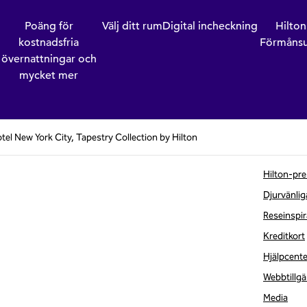
Poäng för
Välj ditt rum
Digital incheckning
Hilto
kostnadsfria
Förmånsu
övernattningar och
mycket mer
tel New York City, Tapestry Collection by Hilton
Hilton-pre
Djurvänlig
Reseinspir
Kreditkort
Hjälpcente
Webbtillgä
Media