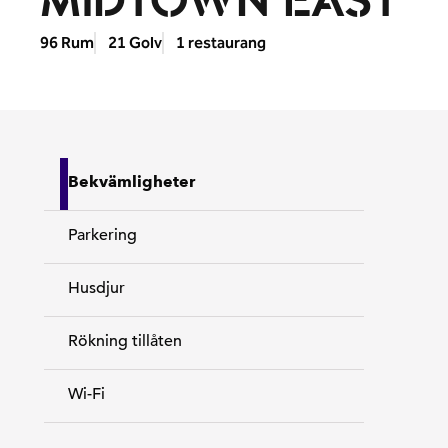
MIDTOWN EAST
96 Rum
21 Golv
1 restaurang
Bekvämligheter
Parkering
Husdjur
Rökning tillåten
Wi-Fi