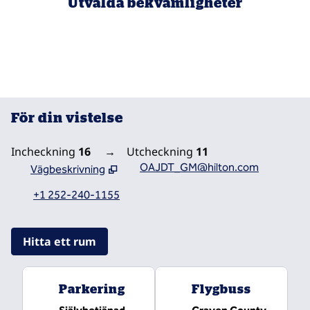
Utvalda bekvämligheter
POOLER
För din vistelse
Incheckning
16
→
Utcheckning
11
OAJDT_GM@hilton.com
Vägbeskrivning
,
Öppnar ny flik
+1 252-240-1155
Hitta ett rum
Parkering
Flygbuss