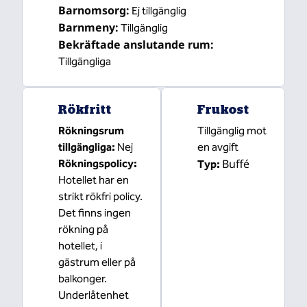
Barnomsorg
:
Ej tillgänglig
Barnmeny
:
Tillgänglig
Bekräftade anslutande rum
:
Tillgängliga
Rökfritt
Frukost
Rökningsrum
Tillgänglig mot
tillgängliga:
Nej
en avgift
Buffé
Rökningspolicy:
Typ:
Hotellet har en
strikt rökfri policy.
Det finns ingen
rökning på
hotellet, i
gästrum eller på
balkonger.
Underlåtenhet