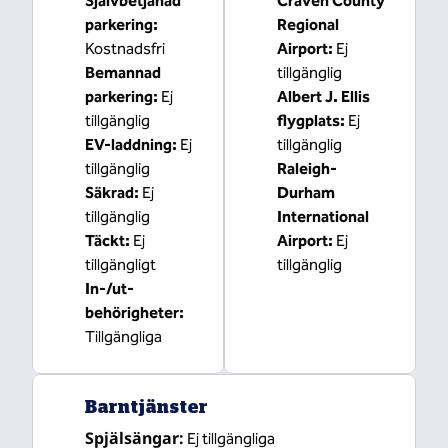
Självbetjänad
Craven County
parkering
:
Regional
Kostnadsfri
Airport
:
Ej
Bemannad
tillgänglig
parkering
:
Ej
Albert J. Ellis
tillgänglig
flygplats
:
Ej
EV-laddning
:
Ej
tillgänglig
tillgänglig
Raleigh-
Säkrad
:
Ej
Durham
tillgänglig
International
Täckt
:
Ej
Airport
:
Ej
tillgängligt
tillgänglig
In-/ut-
behörigheter
:
Tillgängliga
Barntjänster
Spjälsängar
:
Ej tillgängliga