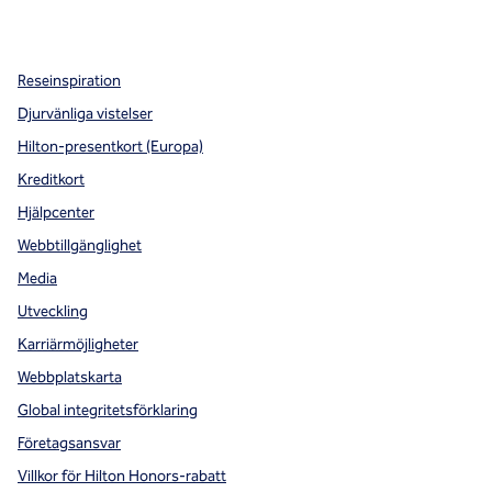
,
öppnas i en ny flik
,
öppnas i en ny flik
,
öppnas i en ny flik
Reseinspiration
Djurvänliga vistelser
Hilton-presentkort (Europa)
Kreditkort
Hjälpcenter
Webbtillgänglighet
Media
Utveckling
Karriärmöjligheter
Webbplatskarta
Global integritetsförklaring
Företagsansvar
Villkor för Hilton Honors-rabatt