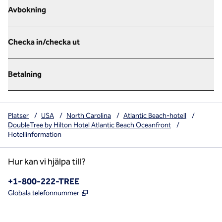
Avbokning
Checka in/checka ut
Betalning
Platser
/
USA
/
North Carolina
/
Atlantic Beach-hotell
/
DoubleTree by Hilton Hotel Atlantic Beach Oceanfront
/
Hotellinformation
Hur kan vi hjälpa till?
Telefon:
+1-800-222-TREE
,
Öppnas i ny flik
Globala telefonnummer
x
facebook
instagram