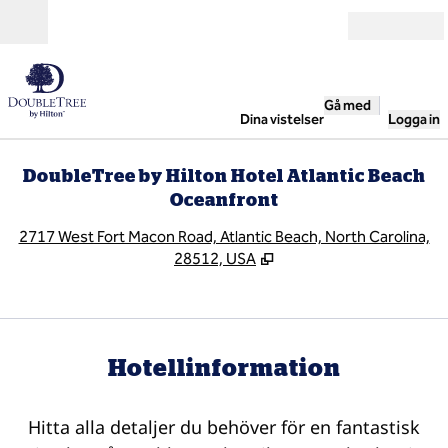
Gå vidare till innehållet
Öppna
Gå med
Dina vistelser
Logga in
DoubleTree by Hilton Hotel Atlantic Beach
Oceanfront
,
Ö
2717 West Fort Macon Road, Atlantic Beach, North Carolina,
28512, USA
Hotellinformation
Hitta alla detaljer du behöver för en fantastisk