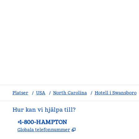
Platser
/
USA
/
North Carolina
/
Hotell i Swansboro
Hur kan vi hjälpa till?
Telefon:
+1-800-HAMPTON
,
Öppnas i ny flik
Globala telefonnummer