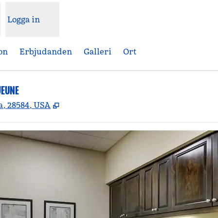
Logga in
on
Erbjudanden
Galleri
Ort
JEUNE
,
Öppnas i ny flik
, 28584, USA