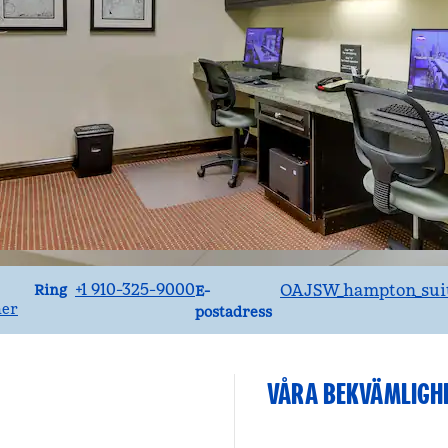
Ring
Email
+1 910-325-9000
OAJSW_hampton_sui
Ring
E-
ner
postadress
VÅRA BEKVÄMLIGH