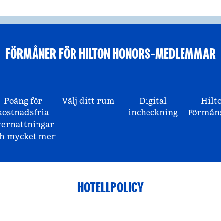
FÖRMÅNER FÖR HILTON HONORS-MEDLEMMAR
Poäng för
Välj ditt rum
Digital
Hilt
kostnadsfria
incheckning
Förmåns
vernattningar
ch mycket mer
HOTELLPOLICY