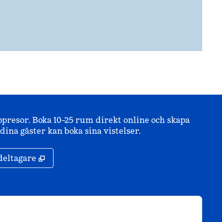
ppresor. Boka 10–25 rum direkt online och skapa
ina gäster kan boka sina vistelser.
,
Öppnas i ny flik
deltagare