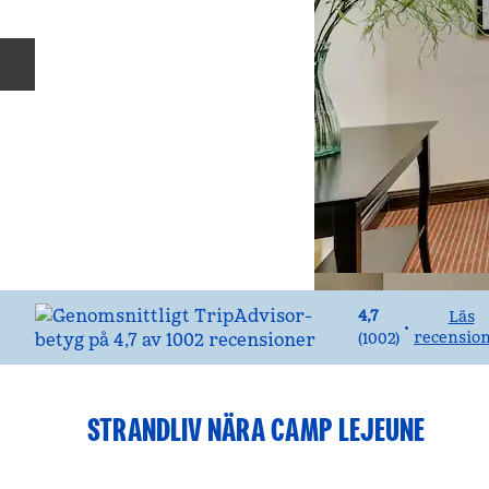
Föregående bild
4,7
Läs
•
recensio
(
1002
)
STRANDLIV NÄRA CAMP LEJEUNE