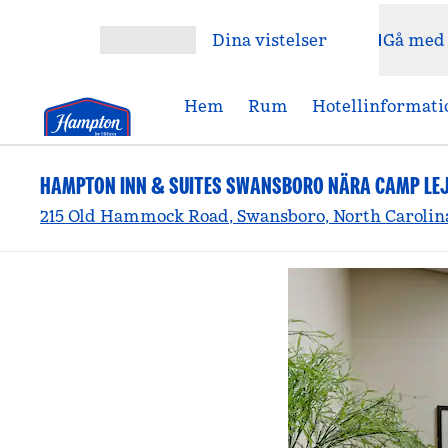
Gå vidare till innehållet
Dina vistelser
Gå med
Öppna meny
Hem
Rum
Hotellinformati
HAMPTON INN & SUITES SWANSBORO NÄRA CAMP LE
215 Old Hammock Road, Swansboro, North Carolina