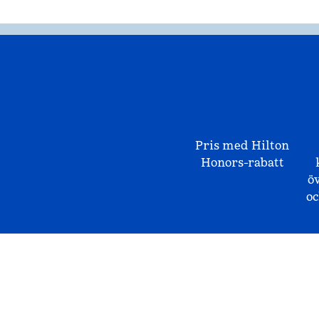
Pris med Hilton
Honors-rabatt
ö
o