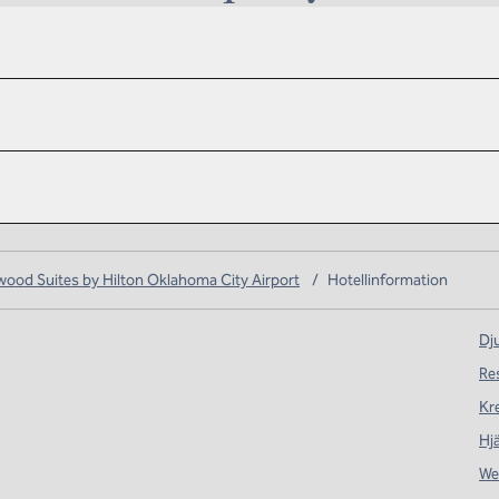
od Suites by Hilton Oklahoma City Airport
/
Hotellinformation
Dju
Re
Kr
Hj
We