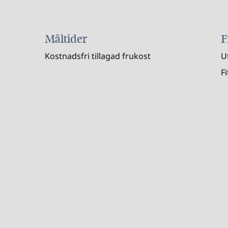
Måltider
F
Kostnadsfri tillagad frukost
U
F