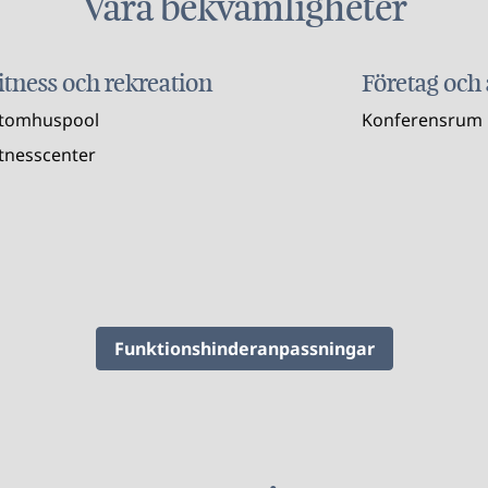
Våra bekvämligheter
itness och rekreation
Företag och
tomhuspool
Konferensrum
itnesscenter
Funktionshinderanpassningar