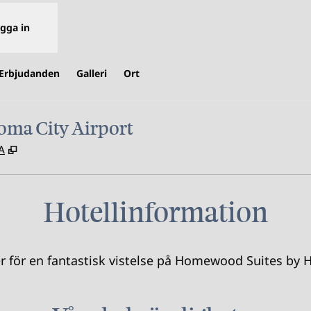
gga in
Erbjudanden
Galleri
Ort
oma City Airport
,
Öppnas i ny flik
A
Hotellinformation
er för en fantastisk vistelse på Homewood Suites by 