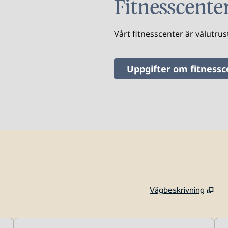
Fitnesscente
Vårt fitnesscenter är välutrus
Uppgifter om fitnessc
Vägbeskrivning
,
Öppnar ny flik