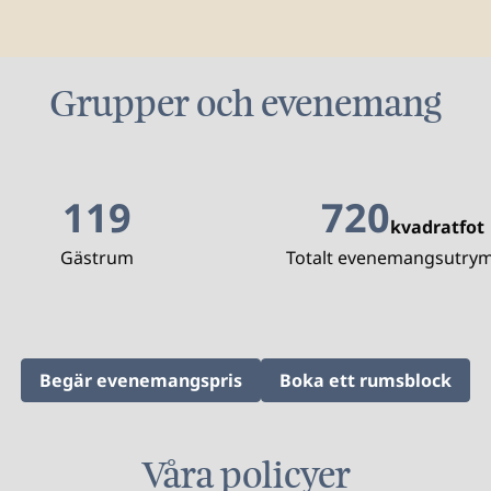
Grupper och evenemang
119
720
kvadratfot
Kvadratfot
Gästrum
Totalt evenemangsutry
, Öppnar ny flik
,
Öpp
Begär evenemangspris
Boka ett rumsblock
Våra policyer