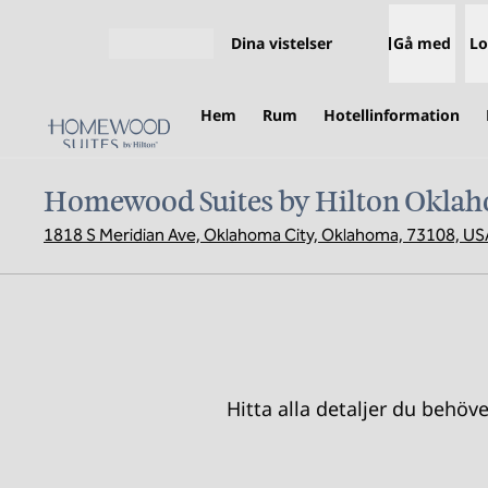
Gå vidare till innehållet
Dina vistelser
Gå med
Lo
Öppna meny
Hem
Rum
Hotellinformation
Homewood Suites by Hilton Oklah
1818 S Meridian Ave, Oklahoma City, Oklahoma, 73108, US
Hitta alla detaljer du behöv