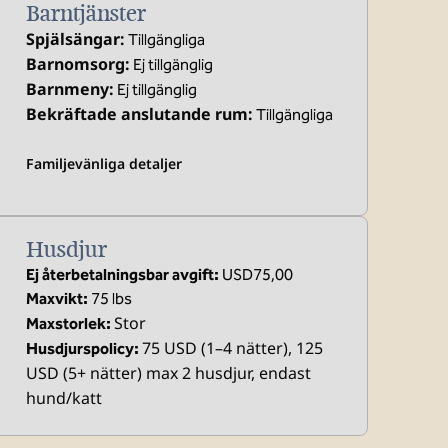
Barntjänster
Spjälsängar
:
Tillgängliga
Barnomsorg
:
Ej tillgänglig
Barnmeny
:
Ej tillgänglig
Bekräftade anslutande rum
:
Tillgängliga
Familjevänliga detaljer
Husdjur
Ej återbetalningsbar avgift:
USD75,00
Maxvikt:
75 lbs
Stor
Maxstorlek:
75 USD (1–4 nätter), 125
Husdjurspolicy:
USD (5+ nätter) max 2 husdjur, endast
hund/katt