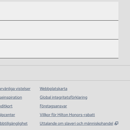
rvänliga vistelser
Webbplatskarta
seinspiration
Global integritetsförklaring
editkort
Företagsansvar
älpcenter
Villkor för Hilton Honors-rabatt
,
Öppna
bbtillgänglighet
Uttalande om slaveri och människohandel