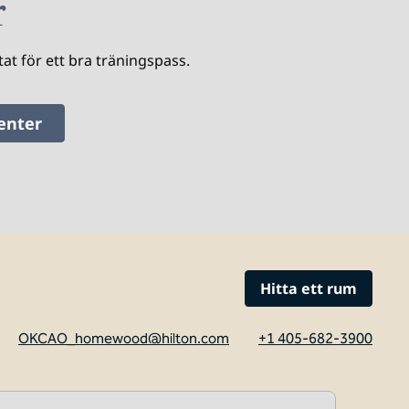
r
tat för ett bra träningspass.
enter
Hitta ett rum
OKCAO_homewood@hilton.com
+1 405-682-3900