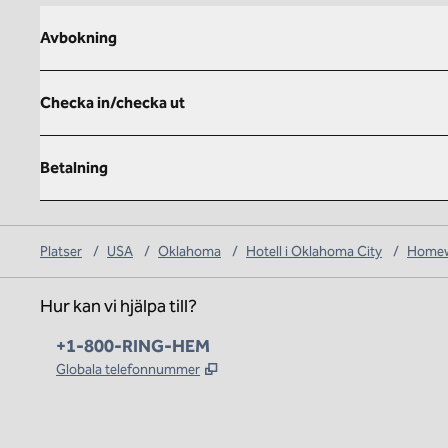
Avbokning
Checka in/checka ut
Betalning
Platser
/
USA
/
Oklahoma
/
Hotell i Oklahoma City
/
Homewo
Hur kan vi hjälpa till?
Telefon:
+1-800-RING-HEM
,
Öppnas i ny flik
Globala telefonnummer
x
facebook
instagram
,
öppnas i en ny flik
,
öppnas i en ny flik
,
öppnas i en ny flik