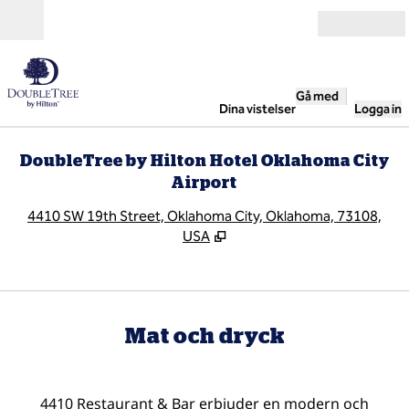
Gå vidare till innehållet
Öppna
Gå med
Dina vistelser
Logga in
DoubleTree by Hilton Hotel Oklahoma City
Airport
,
Ö
4410 SW 19th Street, Oklahoma City, Oklahoma, 73108,
USA
Mat och dryck
4410 Restaurant & Bar erbjuder en modern och