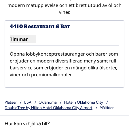
modern matupplevelse och ett brett utbud av öl och
viner.
4410 Restaurant & Bar
Timmar
Visa timmar för 4410 restauranger och barer
Öppna lobbykonceptrestauranger och barer som 
erbjuder en modern diversifierad meny samt full 
barservice som erbjuder en mängd olika ölsorter, 
viner och premiumalkoholer
Platser
/
USA
/
Oklahoma
/
Hotell i Oklahoma City
/
DoubleTree by Hilton Hotel Oklahoma City Airport
/
Måltider
Hur kan vi hjälpa till?