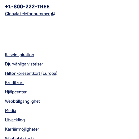
Telefon:
+1-800-222-TREE
,
Öppnas i ny flik
Globala telefonnummer
x
facebook
instagram
,
öppnas i en ny flik
,
öppnas i en ny flik
,
öppnas i en ny flik
Reseinspiration
Djurvänliga vistelser
Hilton-presentkort (Europa)
Kreditkort
Hjälpcenter
Webbtillgänglighet
Media
Utveckling
Karriärmöjligheter
Webbplatskarta