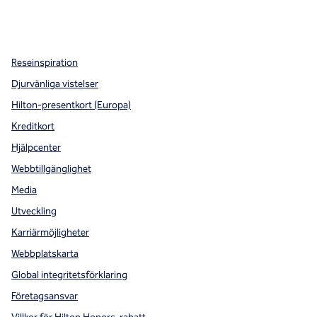
x
facebook
instagram
,
öppnas i en ny flik
,
öppnas i en ny flik
,
öppnas i en ny flik
Reseinspiration
Djurvänliga vistelser
Hilton-presentkort (Europa)
Kreditkort
Hjälpcenter
Webbtillgänglighet
Media
Utveckling
Karriärmöjligheter
Webbplatskarta
Global integritetsförklaring
Företagsansvar