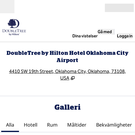
Gå vidare till innehållet
Öppna
Gå med
Dina vistelser
Logga in
DoubleTree by Hilton Hotel Oklahoma City
Airport
,
Ö
4410 SW 19th Street, Oklahoma City, Oklahoma, 73108,
USA
Galleri
Alla
Hotell
Rum
Måltider
Bekvämligheter