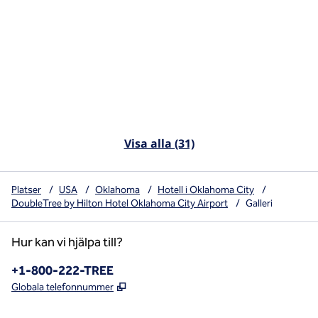
Visa alla (31)
Platser
/
USA
/
Oklahoma
/
Hotell i Oklahoma City
/
DoubleTree by Hilton Hotel Oklahoma City Airport
/
Galleri
Hur kan vi hjälpa till?
Telefon:
+1-800-222-TREE
,
Öppnas i ny flik
Globala telefonnummer