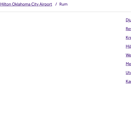
 Hilton Oklahoma City Airport
/
Rum
Dju
Re
Kr
Hj
We
Me
Ut
Ka