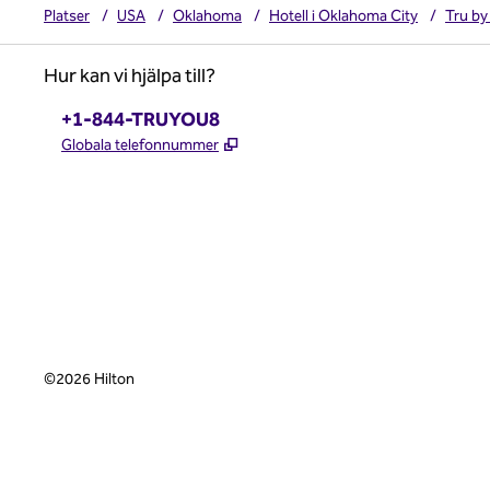
Platser
/
USA
/
Oklahoma
/
Hotell i Oklahoma City
/
Tru by
Hur kan vi hjälpa till?
Telefon:
+1-844-TRUYOU8
,
Öppnas i ny flik
Globala telefonnummer
x
facebook
instagram
,
öppnas i en ny flik
,
öppnas i en ny flik
,
öppnas i en ny flik
©
2026
Hilton