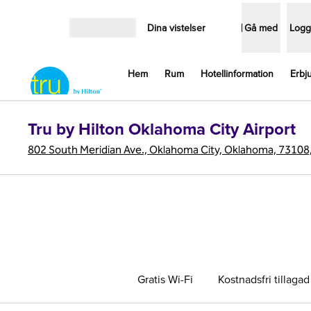
Gå vidare till innehållet
Dina vistelser
Gå med
Logg
Öppna meny
Hem
Rum
Hotellinformation
Erbj
Tru by Hilton Oklahoma City Airport
802 South Meridian Ave., Oklahoma City, Oklahoma, 73108
Gratis Wi-Fi
Kostnadsfri tillagad