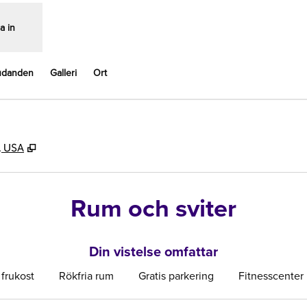
a in
udanden
Galleri
Ort
,
Öppnas i ny flik
, USA
Rum och sviter
Din vistelse omfattar
 frukost
Rökfria rum
Gratis parkering
Fitnesscenter