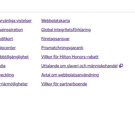
rvänliga vistelser
Webbplatskarta
seinspiration
Global integritetsförklaring
editkort
Företagsansvar
älpcenter
Prismatchningsgaranti
bbtillgänglighet
Villkor för Hilton Honors-rabatt
,
Öppna
dia
Uttalande om slaveri och människohandel
veckling
Avtal om webbplatsanvändning
rriärmöjligheter
Villkor för partnerboende