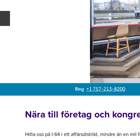
Föregående bild
Ring
Ring
+1 757-213-8200
Nära till företag och kongr
Hitta oss på I-64 i ett affärsdistrikt, mindre än en mil