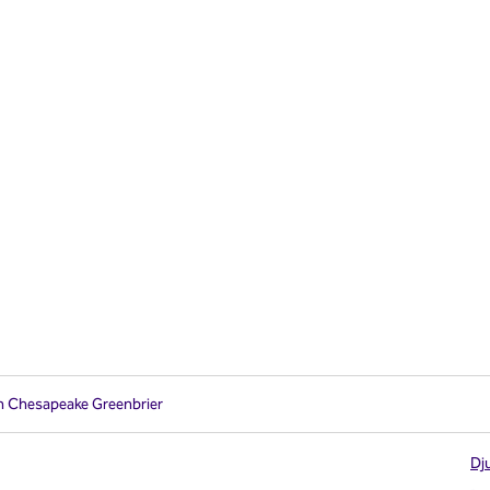
on Chesapeake Greenbrier
Dju