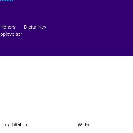
 Honors
Digital Key
pplevelser
ning tillåten
Wi-Fi