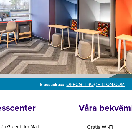
Email
ORFCG_TRU
@HILTON.COM
E-postadress
esscenter
Våra bekväml
 från Greenbrier Mall.
Gratis Wi-Fi