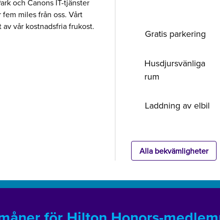
rk och Canons IT-tjänster
 fem miles från oss. Vårt
 av vår kostnadsfria frukost.
Gratis parkering
Husdjursvänliga
rum
Laddning av elbil
Alla bekvämligheter
måner för Hilton Honors-medle