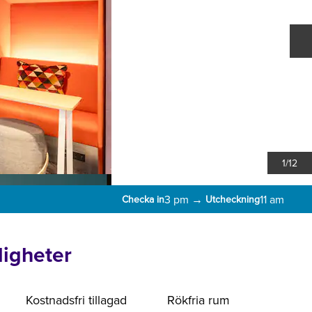
N
1
/
12
3 pm
→
11 am
Checka in
Utcheckning
igheter
Kostnadsfri tillagad
Rökfria rum