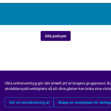
Alla policyer
Våra onlineverktyg gör det enkelt att arrangera gruppresor. B
skräddarsydd webbplats så att dina gäster kan boka sina vistel
,
Öppnas i ny flik
Gör en blockbokning
Skapa en webbplats för deltag