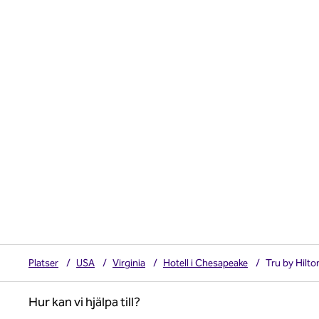
Platser
/
USA
/
Virginia
/
Hotell i Chesapeake
/
Tru by Hilt
Hur kan vi hjälpa till?