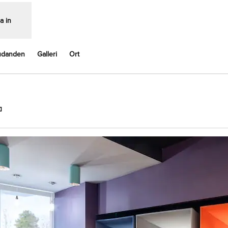
a in
udanden
Galleri
Ort
,
Öppnas i ny flik