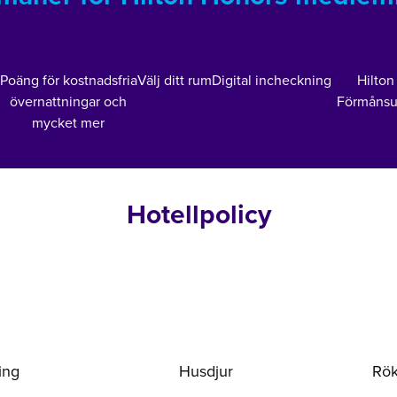
Poäng för kostnadsfria
Välj ditt rum
Digital incheckning
Hilton
övernattningar och
Förmånsu
mycket mer
Hotellpolicy
ing
Husdjur
Rök