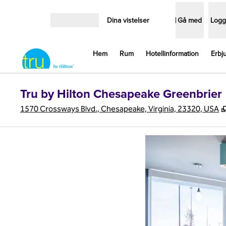
Gå vidare till innehållet
Dina vistelser
Gå med
Logg
Öppna meny
Hem
Rum
Hotellinformation
Erbj
Tru by Hilton Chesapeake Greenbrier
1570 Crossways Blvd., Chesapeake, Virginia, 23320, USA