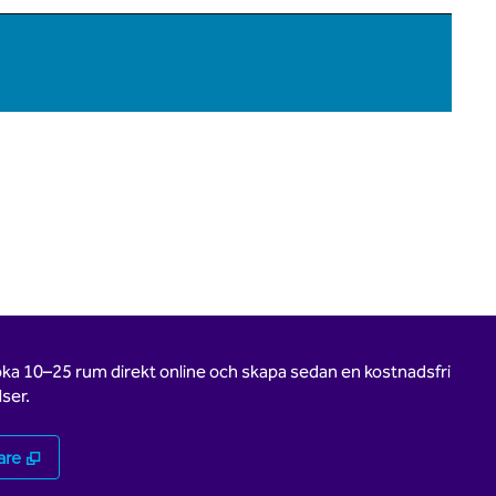
oka 10–25 rum direkt online och skapa sedan en kostnadsfri
ser.
,
Öppnas i ny flik
are