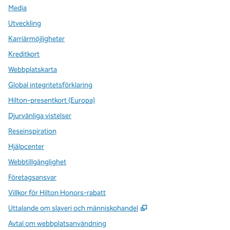
Media
Utveckling
Karriärmöjligheter
Kreditkort
Webbplatskarta
Global integritetsförklaring
Hilton-presentkort (Europa)
Djurvänliga vistelser
Reseinspiration
Hjälpcenter
Webbtillgänglighet
Företagsansvar
Villkor för Hilton Honors-rabatt
,
Öppnas i ny flik
Uttalande om slaveri och människohandel
Avtal om webbplatsanvändning