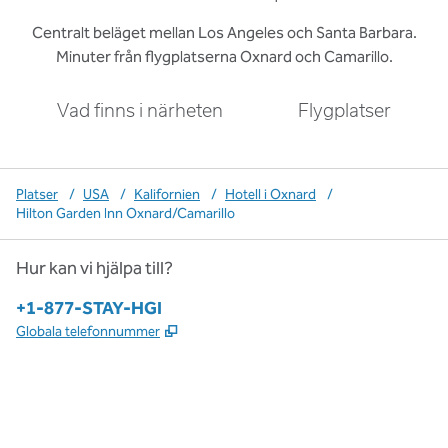
Centralt beläget mellan Los Angeles och Santa Barbara.
Minuter från flygplatserna Oxnard och Camarillo.
Vad finns i närheten
Flygplatser
Platser
/
USA
/
Kalifornien
/
Hotell i Oxnard
/
Hilton Garden Inn Oxnard/Camarillo
Hur kan vi hjälpa till?
Telefon:
+1-877-STAY-HGI
,
Öppnas i ny flik
Globala telefonnummer
x
facebook
instagram
,
öppnas i en ny flik
,
öppnas i en ny flik
,
öppnas i en ny flik