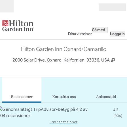
Gå vidare till innehållet
Öppna
Gå med
Dina vistelser
Logga in
Hilton Garden Inn Oxnard/Camarillo
,
Öppna
2000 Solar Drive, Oxnard, Kalifornien, 93036, USA
1
/
12
föregående bild
nästa
1 av 12
Kontakta oss
Recensioner
Kontakta oss
Ankomsttid
4,2
(
904
)
Läs recensioner