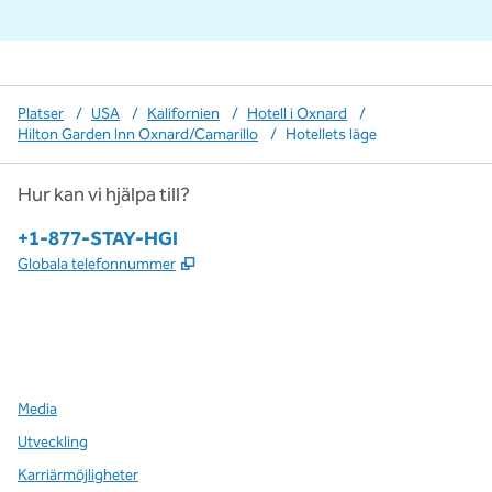
Platser
/
USA
/
Kalifornien
/
Hotell i Oxnard
/
Hilton Garden Inn Oxnard/Camarillo
/
Hotellets läge
Hur kan vi hjälpa till?
Telefon:
+1-877-STAY-HGI
,
Öppnas i ny flik
Globala telefonnummer
x
facebook
instagram
,
öppnas i en ny flik
,
öppnas i en ny flik
,
öppnas i en ny flik
Media
Utveckling
Karriärmöjligheter