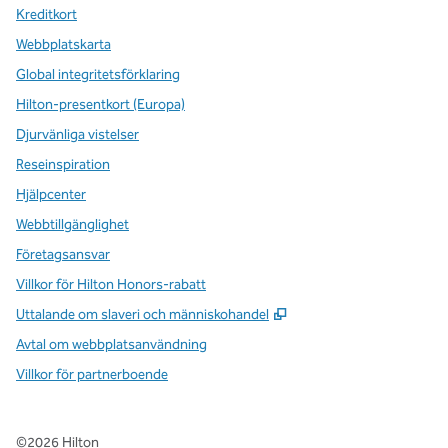
Kreditkort
Webbplatskarta
Global integritetsförklaring
Hilton-presentkort (Europa)
Djurvänliga vistelser
Reseinspiration
Hjälpcenter
Webbtillgänglighet
Företagsansvar
Villkor för Hilton Honors-rabatt
,
Öppnas i ny flik
Uttalande om slaveri och människohandel
Avtal om webbplatsanvändning
Villkor för partnerboende
©
2026
Hilton