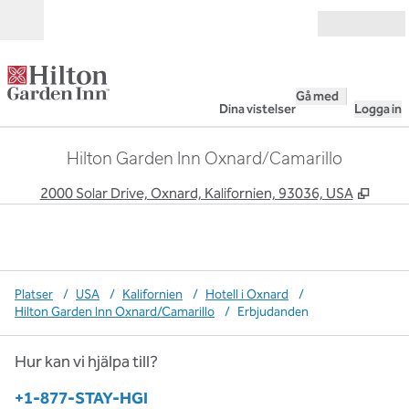
Gå vidare till innehållet
Öppna
Gå med
Dina vistelser
Logga in
Hilton Garden Inn Oxnard/Camarillo
,
Öppna
2000 Solar Drive, Oxnard, Kalifornien, 93036, USA
Platser
/
USA
/
Kalifornien
/
Hotell i Oxnard
/
Hilton Garden Inn Oxnard/Camarillo
/
Erbjudanden
Hur kan vi hjälpa till?
Telefon:
+1-877-STAY-HGI