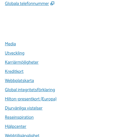
,
Öppnas i ny flik
Globala telefonnummer
x
facebook
instagram
,
öppnas i en ny flik
,
öppnas i en ny flik
,
öppnas i en ny flik
Media
Utveckling
Karriärmöjligheter
Kreditkort
Webbplatskarta
Global integritetsförklaring
Hilton-presentkort (Europa)
Djurvänliga vistelser
Reseinspiration
Hjälpcenter
Webbtillgänglighet