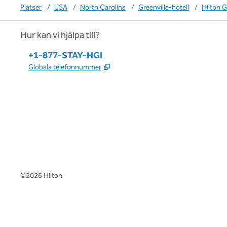
Platser
/
USA
/
North Carolina
/
Greenville-hotell
/
Hilton G
Hur kan vi hjälpa till?
Telefon:
+1-877-STAY-HGI
,
Öppnas i ny flik
Globala telefonnummer
x
facebook
instagram
,
öppnas i en ny flik
,
öppnas i en ny flik
,
öppnas i en ny flik
©
2026
Hilton