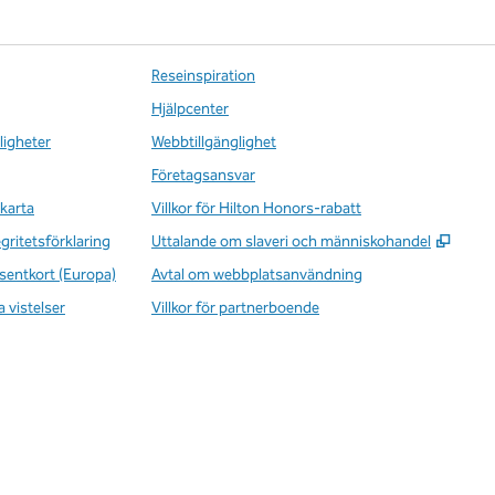
Reseinspiration
Hjälpcenter
ligheter
Webbtillgänglighet
Företagsansvar
karta
Villkor för Hilton Honors-rabatt
,
Öppna
egritetsförklaring
Uttalande om slaveri och människohandel
sentkort (Europa)
Avtal om webbplatsanvändning
a vistelser
Villkor för partnerboende