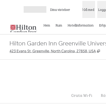
Gå vidare till innehållet
Dina vistelser
Gå med
Logg
Öppna meny
Hem
Rum
Hotellinformation
Erbj
Hilton Garden Inn Greenville Univer
,
Öp
423 Evans St, Greenville, North Carolina, 27858, USA
Gratis Wi-Fi
Rö