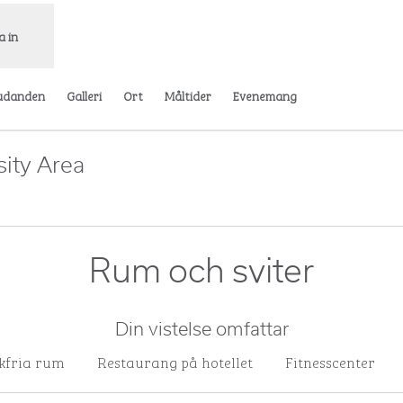
a in
udanden
Galleri
Ort
Måltider
Evenemang
sity Area
pnas i ny flik
Rum och sviter
Din vistelse omfattar
kfria rum
Restaurang på hotellet
Fitnesscenter