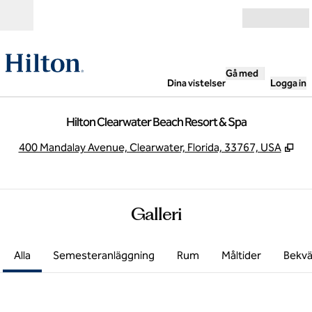
Gå vidare till innehållet
Öppna
Gå med
Dina vistelser
Logga in
Hilton Clearwater Beach Resort & Spa
,
Öpp
400 Mandalay Avenue, Clearwater, Florida, 33767, USA
Galleri
Alla
Semesteranläggning
Rum
Måltider
Bekvä