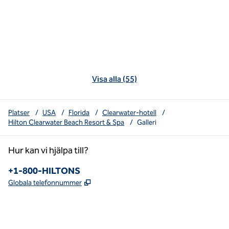
Visa alla (55)
Platser
/
USA
/
Florida
/
Clearwater-hotell
/
Hilton Clearwater Beach Resort & Spa
/
Galleri
Hur kan vi hjälpa till?
Telefon:
+1-800-HILTONS
,
Öppnas i ny flik
Globala telefonnummer
x
facebook
instagram
youtube
pinterest
,
öppnas i en ny flik
,
öppnas i en ny flik
,
öppnas i en ny flik
,
Öppnar ny flik
,
Öppnar ny flik