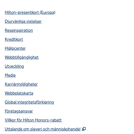
Hilton-presentkort (Europa)
Djurvänliga vistelser
Reseinspiration
Kreditkort
Hjälpcenter
Webbtillgänglighet
Utveckling
Media
Karriärmöjligheter
Webbplatskarta
Global integritetsförklaring
Företagsansvar
Villkor för Hilton Honors-rabatt
,
Öppnas i ny flik
Uttalande om slaveri och människohandel