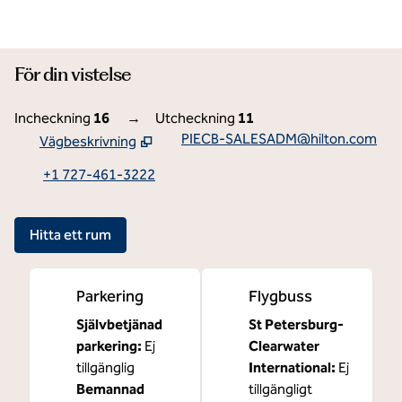
För din vistelse
Incheckning
16
→
Utcheckning
11
PIECB-SALESADM@hilton.com
Vägbeskrivning
,
Öppnar ny flik
+1 727-461-3222
Hitta ett rum
Parkering
Flygbuss
Självbetjänad
St Petersburg-
parkering
:
Ej
Clearwater
tillgänglig
International
:
Ej
Bemannad
tillgängligt