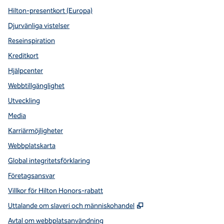
Hilton-presentkort (Europa)
Djurvänliga vistelser
Reseinspiration
Kreditkort
Hjälpcenter
Webbtillgänglighet
Utveckling
Media
Karriärmöjligheter
Webbplatskarta
Global integritetsförklaring
Företagsansvar
Villkor för Hilton Honors-rabatt
,
Öppnas i ny flik
Uttalande om slaveri och människohandel
Avtal om webbplatsanvändning