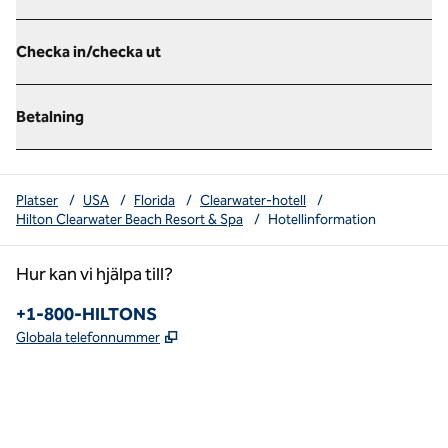
Checka in/checka ut
Betalning
Platser
/
USA
/
Florida
/
Clearwater-hotell
/
Hilton Clearwater Beach Resort & Spa
/
Hotellinformation
Hur kan vi hjälpa till?
Telefon:
+1-800-HILTONS
,
Öppnas i ny flik
Globala telefonnummer
x
facebook
instagram
youtube
pinterest
,
öppnas i en ny flik
,
öppnas i en ny flik
,
öppnas i en ny flik
,
Öppnar ny flik
,
Öppnar ny flik