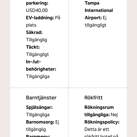
parkering
:
Tampa
USD40,00
International
EV-laddning
:
På
Airport
:
Ej
plats
tillgängligt
Säkrad
:
Tillgänglig
Täckt
:
Tillgängligt
In-/ut-
behörigheter
:
Tillgängliga
Barntjänster
Rökfritt
Spjälsängar
:
Rökningsrum
Tillgängliga
tillgängliga:
Nej
Barnomsorg
:
Ej
Rökningspolicy:
tillgänglig
Detta är ett
Barnmeny
:
rökfritt hotell på