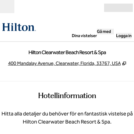
Gå vidare till innehållet
Öppna
Gå med
Dina vistelser
Logga in
Hilton Clearwater Beach Resort & Spa
,
Öpp
400 Mandalay Avenue, Clearwater, Florida, 33767, USA
Hotellinformation
Hitta alla detaljer du behöver för en fantastisk vistelse på
Hilton Clearwater Beach Resort & Spa.