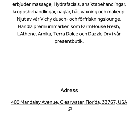
erbjuder massage, Hydrafacials, ansiktsbehandlingar,
kroppsbehandlingar, naglar, hår, vaxning och makeup.
Njut av vår Vichy dusch- och förfriskningslounge.
Handla premiummärken som FarmHouse Fresh,
L’Athene, Amika, Terra Dolce och Dazzle Dry i vår
presentbutik.
Adress
,
Öppn