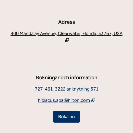
Adress
,
Öppn
Bokningar och information
727-461-3222 anknytning 571
hibiscus.spa@hilton.com
,
Öppnar ny flik
Boka nu