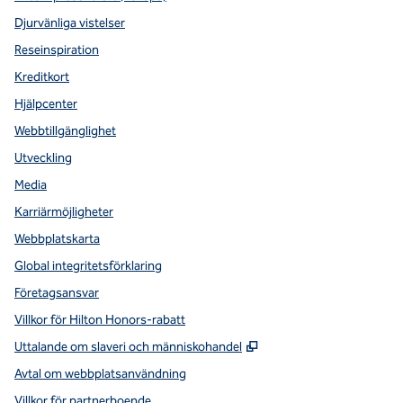
Djurvänliga vistelser
Reseinspiration
Kreditkort
Hjälpcenter
Webbtillgänglighet
Utveckling
Media
Karriärmöjligheter
Webbplatskarta
Global integritetsförklaring
Företagsansvar
Villkor för Hilton Honors-rabatt
,
Öppnas i ny flik
Uttalande om slaveri och människohandel
Avtal om webbplatsanvändning
Villkor för partnerboende