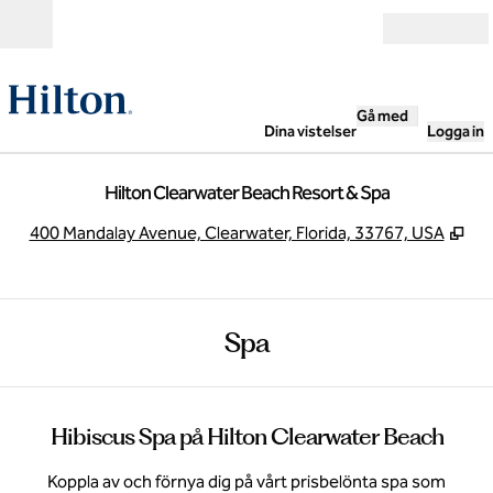
Gå vidare till innehållet
Öppna
Gå med
Dina vistelser
Logga in
Hilton Clearwater Beach Resort & Spa
,
Öpp
400 Mandalay Avenue, Clearwater, Florida, 33767, USA
Spa
Hibiscus Spa på Hilton Clearwater Beach
Koppla av och förnya dig på vårt prisbelönta spa som