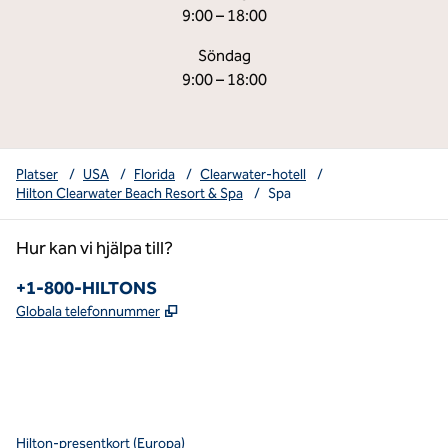
9:00 – 18:00
Söndag
9:00 – 18:00
Platser
/
USA
/
Florida
/
Clearwater-hotell
/
Hilton Clearwater Beach Resort & Spa
/
Spa
Hur kan vi hjälpa till?
Telefon:
+1-800-HILTONS
,
Öppnas i ny flik
Globala telefonnummer
x
facebook
instagram
youtube
pinterest
,
öppnas i en ny flik
,
öppnas i en ny flik
,
öppnas i en ny flik
,
Öppnar ny flik
,
Öppnar ny flik
Hilton-presentkort (Europa)