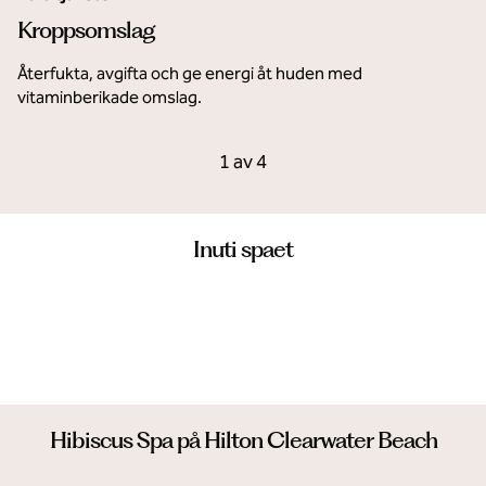
Kroppsomslag
Återfukta, avgifta och ge energi åt huden med
vitaminberikade omslag.
Föregående karusell, 4 av 4
Nästa karusell, 2 av 4
1 av 4
Karusell 1 av 4
Inuti spaet
Hibiscus Spa på Hilton Clearwater Beach