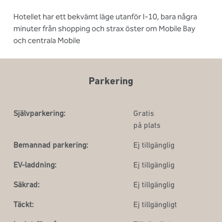
Hotellet har ett bekvämt läge utanför I-10, bara några
minuter från shopping och strax öster om Mobile Bay
och centrala Mobile
Parkering
Självparkering:
Gratis
på plats
Bemannad parkering:
Ej tillgänglig
EV-laddning:
Ej tillgänglig
Säkrad:
Ej tillgänglig
Täckt:
Ej tillgängligt