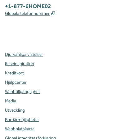
Telefon:
+1-877-6HOME02
,
Öppnas i ny flik
Globala telefonnummer
x
facebook
instagram
,
öppnas i en ny flik
,
öppnas i en ny flik
,
öppnas i en ny flik
Djurvänliga vistelser
Reseinspiration
Kreditkort
Hjälpcenter
Webbtillgänglighet
Media
Utveckling
Karriärmöjligheter
Webbplatskarta
Global integritetsförklaring