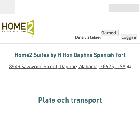
Gå vidare till innehållet
Öppna
Gå med
Dina vistelser
Logga in
Home2 Suites by Hilton Daphne Spanish Fort
,
Öpp
8943 Sawwood Street, Daphne, Alabama, 36526, USA
Plats och transport