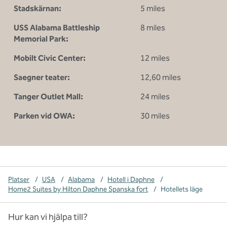
Stadskärnan:
5 miles
USS Alabama Battleship
8 miles
Memorial Park:
Mobilt Civic Center:
12 miles
Saegner teater:
12,60 miles
Tanger Outlet Mall:
24 miles
Parken vid OWA:
30 miles
Platser
/
USA
/
Alabama
/
Hotell i Daphne
/
Home2 Suites by Hilton Daphne Spanska fort
/
Hotellets läge
Hur kan vi hjälpa till?