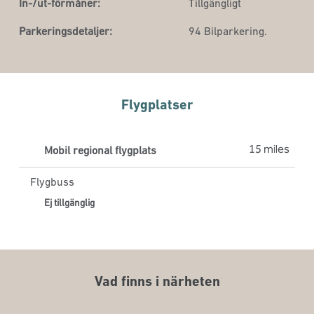
In-/ut-förmåner:
Tillgängligt
Parkeringsdetaljer:
94 Bilparkering.
Flygplatser
15 miles
Mobil regional flygplats
Flygbuss
Ej tillgänglig
Vad finns i närheten