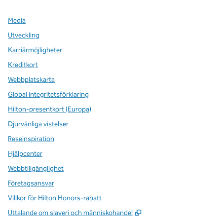
Media
Utveckling
Karriärmöjligheter
Kreditkort
Webbplatskarta
Global integritetsförklaring
Hilton-presentkort (Europa)
Djurvänliga vistelser
Reseinspiration
Hjälpcenter
Webbtillgänglighet
Företagsansvar
Villkor för Hilton Honors-rabatt
,
Öppnas i ny flik
Uttalande om slaveri och människohandel