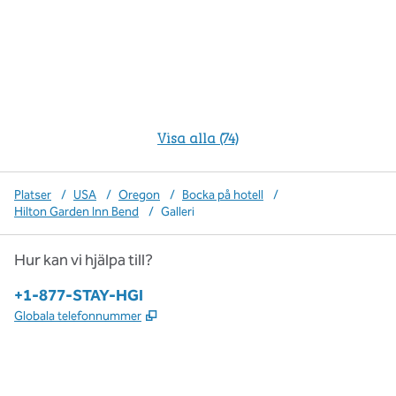
Visa alla (74)
Platser
/
USA
/
Oregon
/
Bocka på hotell
/
Hilton Garden Inn Bend
/
Galleri
Hur kan vi hjälpa till?
Telefon:
+1-877-STAY-HGI
,
Öppnas i ny flik
Globala telefonnummer
x
facebook
instagram
,
öppnas i en ny flik
,
öppnas i en ny flik
,
öppnas i en ny flik