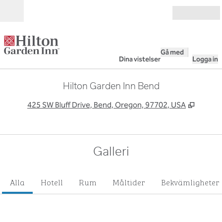
Gå vidare till innehållet
Öppna
Gå med
Dina vistelser
Logga in
Hilton Garden Inn Bend
,
Öppnas 
425 SW Bluff Drive, Bend, Oregon, 97702, USA
Galleri
Alla
Hotell
Rum
Måltider
Bekvämligheter