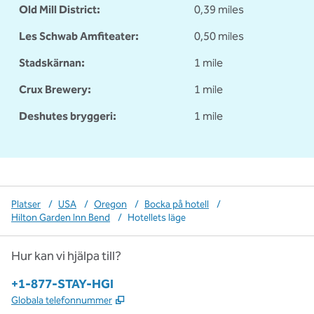
Old Mill District:
0,39 miles
Les Schwab Amfiteater:
0,50 miles
Stadskärnan:
1 mile
Crux Brewery:
1 mile
Deshutes bryggeri:
1 mile
Platser
/
USA
/
Oregon
/
Bocka på hotell
/
Hilton Garden Inn Bend
/
Hotellets läge
Hur kan vi hjälpa till?
Telefon:
+1-877-STAY-HGI
,
Öppnas i ny flik
Globala telefonnummer