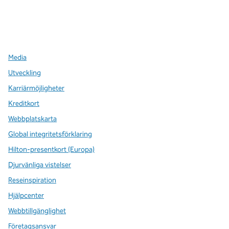
x
facebook
instagram
,
öppnas i en ny flik
,
öppnas i en ny flik
,
öppnas i en ny flik
Media
Utveckling
Karriärmöjligheter
Kreditkort
Webbplatskarta
Global integritetsförklaring
Hilton-presentkort (Europa)
Djurvänliga vistelser
Reseinspiration
Hjälpcenter
Webbtillgänglighet
Företagsansvar