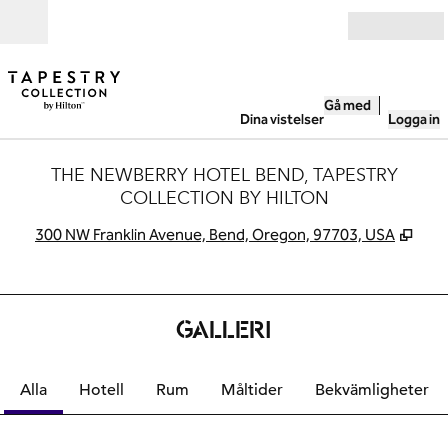
Gå vidare till innehållet
Öppna
Gå med
Dina vistelser
Logga in
THE NEWBERRY HOTEL BEND, TAPESTRY
COLLECTION BY HILTON
,
Öppn
300 NW Franklin Avenue, Bend, Oregon, 97703, USA
GALLERI
Alla
Hotell
Rum
Måltider
Bekvämligheter