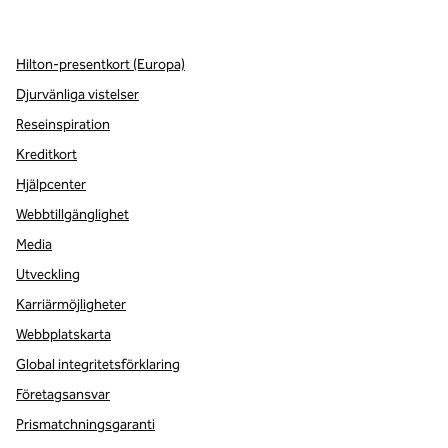
,
öppnas i en ny flik
,
öppnas i en ny flik
,
öppnas i en ny flik
Hilton-presentkort (Europa)
Djurvänliga vistelser
Reseinspiration
Kreditkort
Hjälpcenter
Webbtillgänglighet
Media
Utveckling
Karriärmöjligheter
Webbplatskarta
Global integritetsförklaring
Företagsansvar
Prismatchningsgaranti