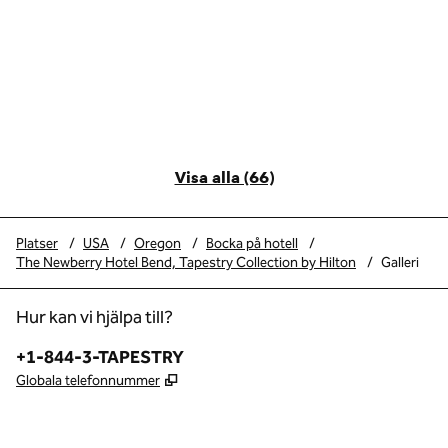
Visa alla (66)
Platser
/
USA
/
Oregon
/
Bocka på hotell
/
The Newberry Hotel Bend, Tapestry Collection by Hilton
/
Galleri
Hur kan vi hjälpa till?
Telefon:
+1-844-3-TAPESTRY
,
Öppnas i ny flik
Globala telefonnummer
x
facebook
instagram