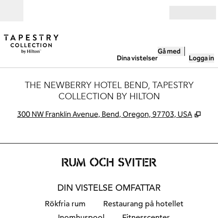
Gå vidare till innehållet
Öppna
Gå med
Dina vistelser
Logga in
THE NEWBERRY HOTEL BEND, TAPESTRY
COLLECTION BY HILTON
,
Öppn
300 NW Franklin Avenue, Bend, Oregon, 97703, USA
RUM OCH SVITER
DIN VISTELSE OMFATTAR
Rökfria rum
Restaurang på hotellet
Inomhuspool
Fitnesscenter