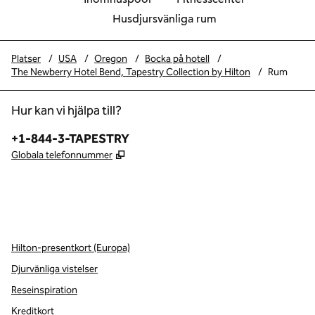
Husdjursvänliga rum
Platser
/
USA
/
Oregon
/
Bocka på hotell
/
The Newberry Hotel Bend, Tapestry Collection by Hilton
/
Rum
Hur kan vi hjälpa till?
Telefon:
+1-844-3-TAPESTRY
,
Öppnas i ny flik
Globala telefonnummer
x
facebook
instagram
,
öppnas i en ny flik
,
öppnas i en ny flik
,
öppnas i en ny flik
Hilton-presentkort (Europa)
Djurvänliga vistelser
Reseinspiration
Kreditkort