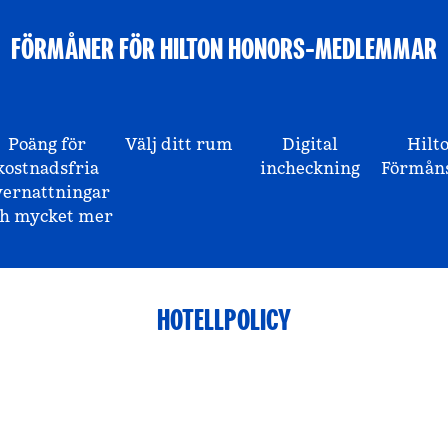
FÖRMÅNER FÖR HILTON HONORS-MEDLEMMAR
Poäng för
Välj ditt rum
Digital
Hilt
kostnadsfria
incheckning
Förmåns
vernattningar
ch mycket mer
HOTELLPOLICY