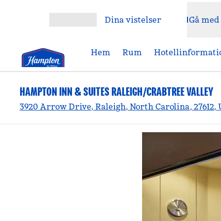
Gå vidare till innehållet
Dina vistelser
Gå med
Öppna meny
Hem
Rum
Hotellinformati
HAMPTON INN & SUITES RALEIGH/CRABTREE VALLEY
3920 Arrow Drive, Raleigh, North Carolina, 27612,