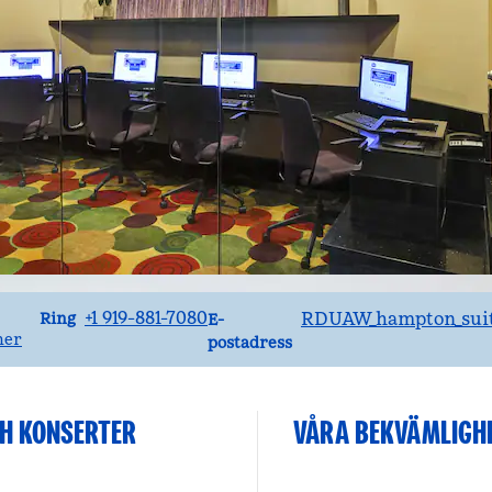
Ring
Email
+1 919-881-7080
RDUAW_hampton_sui
Ring
E-
ner
postadress
CH KONSERTER
VÅRA BEKVÄMLIGH