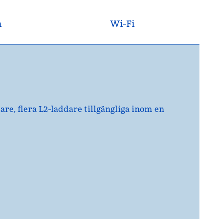
n
Wi-Fi
re, flera L2-laddare tillgängliga inom en