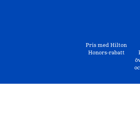
Pris med Hilton
Honors-rabatt
ö
o