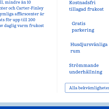
ll, mindre än 10
Kostnadsfri
nter och Carter-Finley
tillagad frukost
ymliga affärscenter är
s för upp till 200
Gratis
 av daglig varm frukost
parkering
Husdjursvänliga
rum
Strömmande
underhållning
Alla bekvämlighete