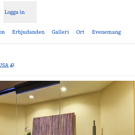
Logga in
on
Erbjudanden
Galleri
Ort
Evenemang
,
Öppnas i ny flik
 USA