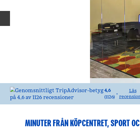
Föregående bild
4,6
Läs
•
recensio
(
1126
)
MINUTER FRÅN KÖPCENTRET, SPORT O