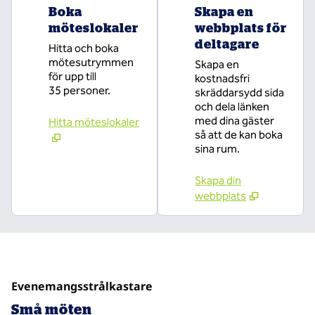
Boka
Skapa en
möteslokaler
webbplats för
deltagare
Hitta och boka
mötesutrymmen
Skapa en
för upp till
kostnadsfri
35 personer.
skräddarsydd sida
och dela länken
med dina gäster
Hitta möteslokaler
så att de kan boka
sina rum.
Skapa din
webbplats
Evenemangsstrålkastare
Små möten