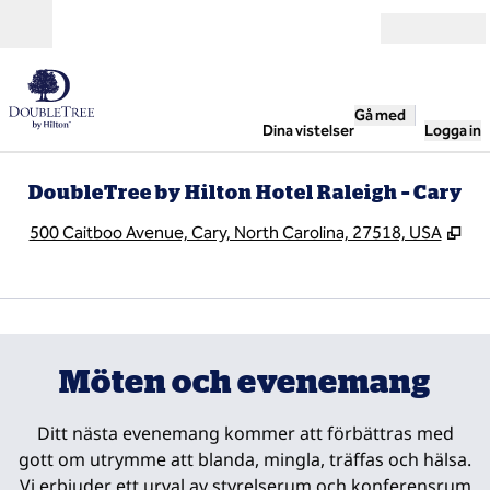
Gå vidare till innehållet
Öppna
Gå med
Dina vistelser
Logga in
DoubleTree by Hilton Hotel Raleigh – Cary
,
Öpp
500 Caitboo Avenue, Cary, North Carolina, 27518, USA
1
/
5
föregående bild
nästa
1 av 5
Möten och evenemang
Ditt nästa evenemang kommer att förbättras med
gott om utrymme att blanda, mingla, träffas och hälsa.
Vi erbjuder ett urval av styrelserum och konferensrum