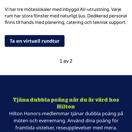
Vi har tre möteslokaler med inbyggd AV-utrustning. Varje
rum har stora fönster med naturligt ljus. Dedikerad personal
finns till hands med planering, catering och teknisk support.
,
Öppnar ny flik
Ta en virtuell rundtur
Föregående karusell, 2 av 2
Nästa karusell, 2 a
1 av 2
Karusell 1 av 2
Tjäna dubbla poäng när du är värd hos
Hilton
Hilton Honors-medlemmar tjänar dubbla poäng på
möten och evenemang. Använd dina poäng för
framtida vistelser, reseupplevelser med mera.