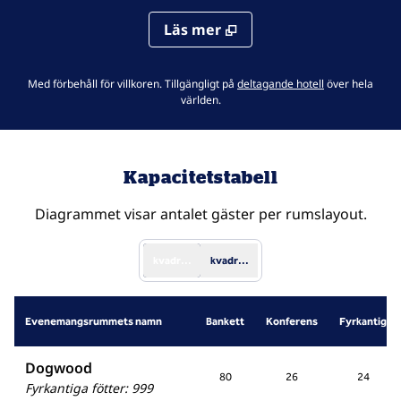
Läs mer
.
Öppnar ny flik
Med förbehåll för villkoren. Tillgängligt på
deltagande hotell
över hela
världen.
Kapacitetstabell
Diagrammet visar antalet gäster per rumslayout.
kvadratfot
kvadratmeter
Evenemangsrummets namn
Bankett
Konferens
Fyrkantig
Dogwood
80
26
24
Fyrkantiga fötter
:
999