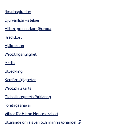
Reseinspiration
Djurvänliga vistelser
Hilton-presentkort (Europa)
Kreditkort
Hjälpcenter
Webbtillgänglighet
Media
Utveckling
Karriärmöjligheter
Webbplatskarta
Global integritetsförklaring
Företagsansvar
Villkor för Hilton Honors-rabatt
,
Öppnas i ny flik
Uttalande om slaveri och människohandel