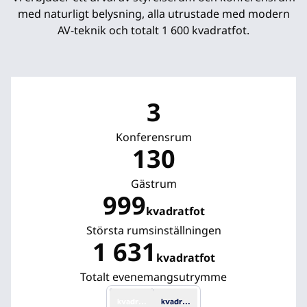
med naturligt belysning, alla utrustade med modern
AV-teknik och totalt 1 600 kvadratfot.
3
Konferensrum
130
Gästrum
999
kvadratfot
Kvadratfot
Största rumsinställningen
1 631
kvadratfot
Kvadratfot
Totalt evenemangsutrymme
kvadratfot
kvadratmeter