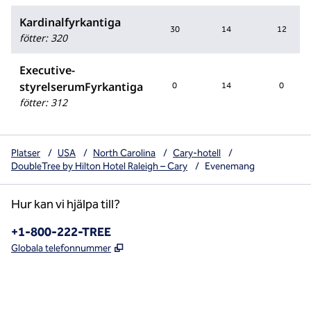
Kardinalfyrkantiga
30
14
12
fötter
:
320
Executive-
styrelserumFyrkantiga
0
14
0
fötter
:
312
Platser
/
USA
/
North Carolina
/
Cary-hotell
/
DoubleTree by Hilton Hotel Raleigh – Cary
/
Evenemang
Hur kan vi hjälpa till?
Telefon:
+1-800-222-TREE
,
Öppnas i ny flik
Globala telefonnummer
x
facebook
instagram
,
öppnas i en ny flik
,
öppnas i en ny flik
,
öppnas i en ny flik