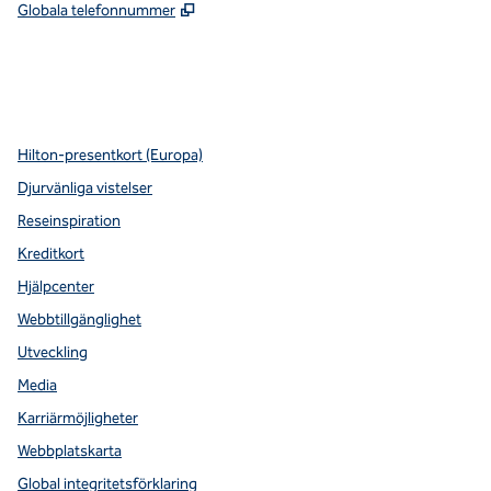
,
Öppnas i ny flik
Globala telefonnummer
x
facebook
instagram
youtube
pinterest
,
öppnas i en ny flik
,
öppnas i en ny flik
,
öppnas i en ny flik
,
Öppnar ny flik
,
Öppnar ny flik
Hilton-presentkort (Europa)
Djurvänliga vistelser
Reseinspiration
Kreditkort
Hjälpcenter
Webbtillgänglighet
Utveckling
Media
Karriärmöjligheter
Webbplatskarta
Global integritetsförklaring