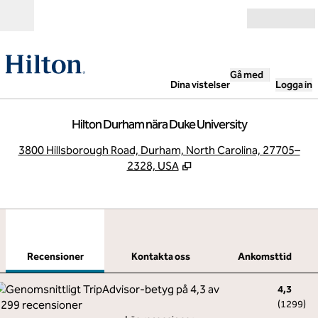
Gå vidare till innehållet
Öppna
Gå med
Dina vistelser
Logga in
Hilton Durham nära Duke University
,
Ö
3800 Hillsborough Road, Durham, North Carolina, 27705–
2328, USA
1
/
12
föregående bild
nästa
1 av 12
Kontakta oss
Recensioner
Kontakta oss
Ankomsttid
4,3
(
1299
)