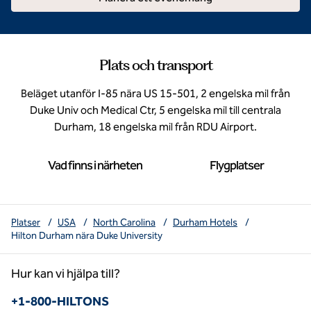
Plats och transport
Beläget utanför I-85 nära US 15-501, 2 engelska mil från
Duke Univ och Medical Ctr, 5 engelska mil till centrala
Durham, 18 engelska mil från RDU Airport.
Vad finns i närheten
Flygplatser
Platser
/
USA
/
North Carolina
/
Durham Hotels
/
Hilton Durham nära Duke University
Hur kan vi hjälpa till?
Telefon:
+1-800-HILTONS