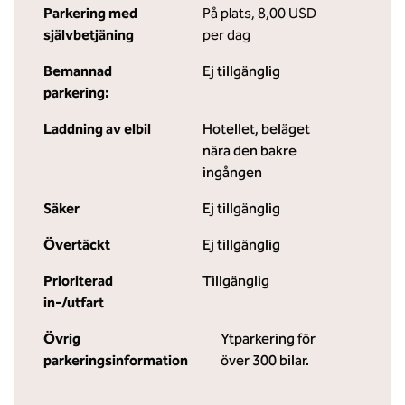
Parkering med
På plats
,
8,00 USD
självbetjäning
per dag
Bemannad
Ej tillgänglig
parkering:
Laddning av elbil
Hotellet
, beläget
nära den bakre
ingången
Säker
Ej tillgänglig
Övertäckt
Ej tillgänglig
Prioriterad
Tillgänglig
in-/utfart
Övrig
Ytparkering för
parkeringsinformation
över 300 bilar.