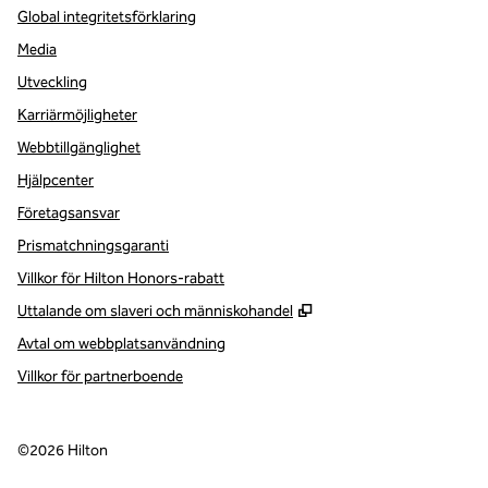
Global integritetsförklaring
Media
Utveckling
Karriärmöjligheter
Webbtillgänglighet
Hjälpcenter
Företagsansvar
Prismatchningsgaranti
Villkor för Hilton Honors-rabatt
,
Öppnas i ny flik
Uttalande om slaveri och människohandel
Avtal om webbplatsanvändning
Villkor för partnerboende
©
2026
Hilton