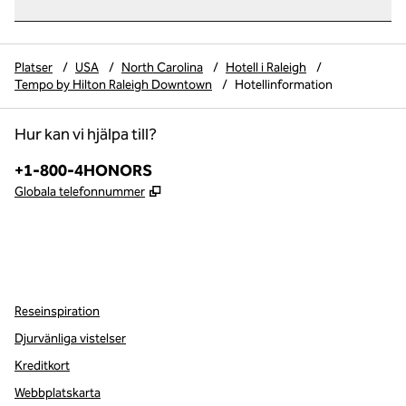
Platser
/
USA
/
North Carolina
/
Hotell i Raleigh
/
Tempo by Hilton Raleigh Downtown
/
Hotellinformation
Hur kan vi hjälpa till?
Telefon:
+1-800-4HONORS
,
Öppnas i ny flik
Globala telefonnummer
instagram
,
öppnas i en ny flik
Reseinspiration
Djurvänliga vistelser
Kreditkort
Webbplatskarta