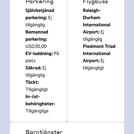
Parkering
Flygbuss
Självbetjänad
Raleigh-
parkering
:
Ej
Durham
tillgänglig
International
Bemannad
Airport
:
Ej
parkering
:
tillgänglig
USD30,00
Piedmont Triad
EV-laddning
:
På
International
plats
Airport
:
Ej
Säkrad
:
Ej
tillgängligt
tillgänglig
Täckt
:
Tillgängligt
In-/ut-
behörigheter
:
Tillgängliga
Barntjänster