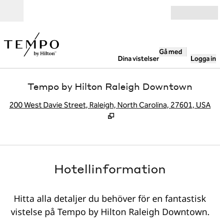
Gå vidare till innehållet
Öppna
Gå med
Dina vistelser
Logga in
Tempo by Hilton Raleigh Downtown
,
Ö
200 West Davie Street, Raleigh, North Carolina, 27601, USA
Hotellinformation
Hitta alla detaljer du behöver för en fantastisk
vistelse på Tempo by Hilton Raleigh Downtown.