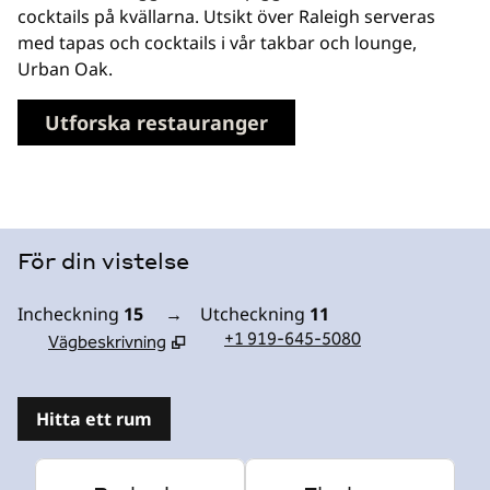
cocktails på kvällarna. Utsikt över Raleigh serveras
med tapas och cocktails i vår takbar och lounge,
Urban Oak.
Utforska restauranger
För din vistelse
Incheckning
15
→
Utcheckning
11
+1 919-645-5080
Vägbeskrivning
,
Öppnar ny flik
Hitta ett rum