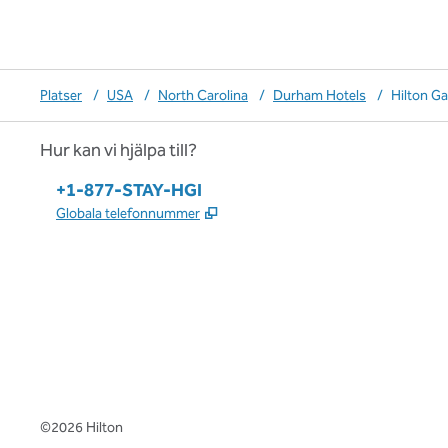
Platser
/
USA
/
North Carolina
/
Durham Hotels
/
Hilton G
Hur kan vi hjälpa till?
Telefon:
+1-877-STAY-HGI
,
Öppnas i ny flik
Globala telefonnummer
x
facebook
instagram
,
öppnas i en ny flik
,
öppnas i en ny flik
,
öppnas i en ny flik
©
2026
Hilton