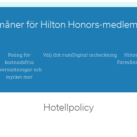
måner för Hilton Honors-medle
Poäng för
Välj ditt rum
Digital incheckning
Hilto
kostnadsfria
Förmåns
vernattningar och
mycket mer
Hotellpolicy