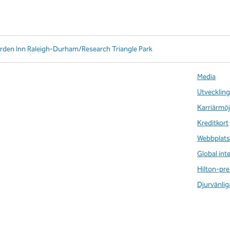
arden Inn Raleigh-Durham/Research Triangle Park
Media
Utveckling
Karriärmöj
Kreditkort
Webbplats
Global int
Hilton-pre
Djurvänlig