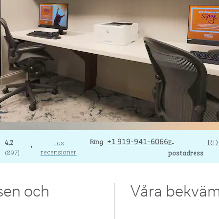
Ring
Ring
Email
RD
4,2
Läs
+1 919-941-6066
E-
•
recensioner
(
897
)
postadress
sen och
Våra bekväm