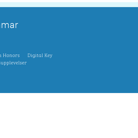
mmar
n Honors
Digital Key
upplevelser