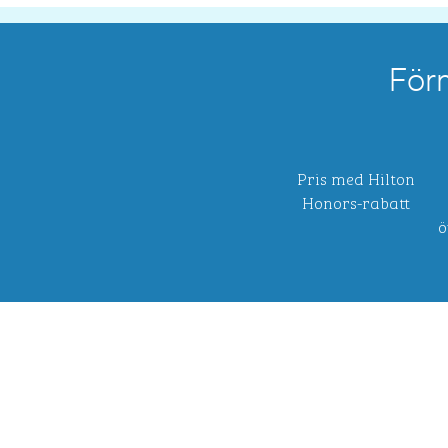
För
Pris med Hilton
Honors-rabatt
ö