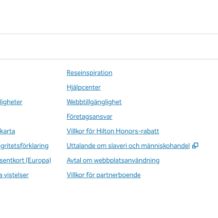
Reseinspiration
Hjälpcenter
ligheter
Webbtillgänglighet
Företagsansvar
karta
Villkor för Hilton Honors-rabatt
,
Öppna
egritetsförklaring
Uttalande om slaveri och människohandel
sentkort (Europa)
Avtal om webbplatsanvändning
a vistelser
Villkor för partnerboende