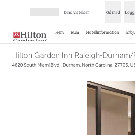
Gå vidare till innehållet
Dina vistelser
Gå med
Logg
Öppna meny
Hem
Rum
Hotellinformation
Erbj
Hilton Garden Inn Raleigh-Durham/
4620 South Miami Blvd., Durham, North Carolina, 27703, U