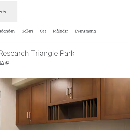
a in
udanden
Galleri
Ort
Måltider
Evenemang
Research Triangle Park
,
Öppnas i ny flik
SA