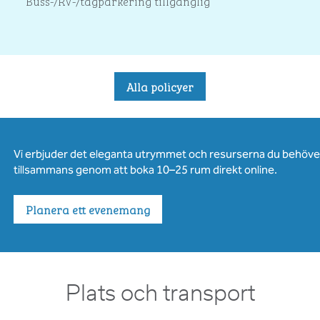
Buss-/RV-/tågparkering tillgänglig
Alla policyer
Vi erbjuder det eleganta utrymmet och resurserna du behöver 
tillsammans genom att boka 10–25 rum direkt online.
Planera ett evenemang
Plats och transport