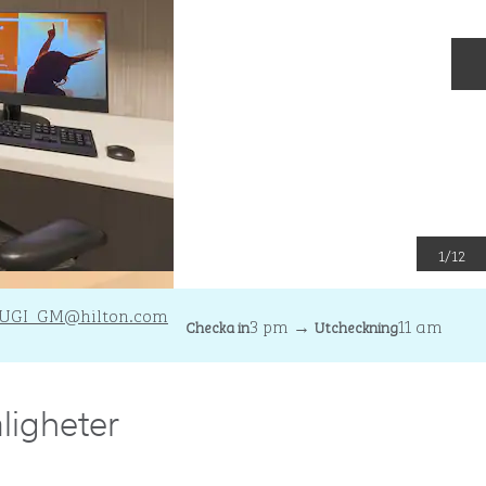
N
1
/
12
UGI_GM
@hilton.com
3 pm
→
11 am
Checka in
Utcheckning
ligheter