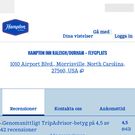
Gå vidare till innehållet
Öppna
Gå med
Dina vistelser
Logga in
HAMPTON INN RALEIGH/DURHAM – FLYGPLATS
,
Ö
1010 Airport Blvd., Morrisville, North Carolina,
27560, USA
1
/
12
föregående bild
näst
1 av 12
Kontakta oss
Recensioner
Kontakta oss
Ankomsttid
4,5
(
642
)