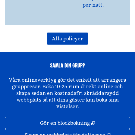
per natt.
Alla policyer
SAMLA DIN GRUPP
Våra onlineverktyg gör det enkelt att arrangera
gruppresor. Boka 10–25 rum direkt online och
skapa sedan en kostnadsfri skräddarsydd
webbplats så att dina gäster kan boka sina
vistelser.
,
Öppnas i ny fli
Gör en blockbokning
,
Öppnas i 