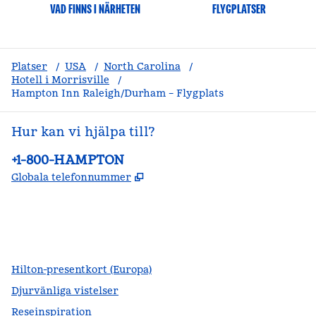
VAD FINNS I NÄRHETEN
FLYGPLATSER
Platser
/
USA
/
North Carolina
/
Hotell i Morrisville
/
Hampton Inn Raleigh/Durham – Flygplats
Hur kan vi hjälpa till?
Telefon:
+1-800-HAMPTON
,
Öppnas i ny flik
Globala telefonnummer
facebook
x
instagram
,
öppnas i en ny flik
,
öppnas i en ny flik
,
öppnas i en ny flik
Hilton-presentkort (Europa)
Djurvänliga vistelser
Reseinspiration