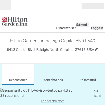
Gå vidare till innehållet
Öppna
Gå med
Dina vistelser
Logga in
Hilton Garden Inn Raleigh Capital Blvd I-540
,
Öpp
6412 Capital Blvd, Raleigh, North Carolina, 27616, USA
1
/
11
föregående bild
nästa
1 av 11
Kontakta oss
Recensioner
Kontakta oss
Ankomsttid
4,3
(
633
)
Läs recensioner