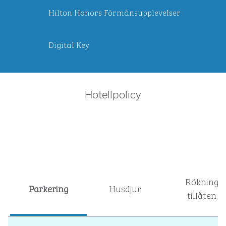
Hilton Honors Förmånsupplevelser
Digital Key
Hotellpolicy
Rökning
Parkering
Husdjur
tillåten