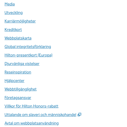
Media
Utveckling
Karriärmöjligheter
Kreditkort
Webbplatskarta
Global integritetsförklaring
Hilton-presentkort (Europa)
Djurvänliga vistelser
Reseinspiration
Hjälpcenter
Webbtillgänglighet
Företagsansvar
Villkor för Hilton Honors-rabatt
,
Öppnas i ny flik
Uttalande om slaveri och människohandel
Avtal om webbplatsanvändning