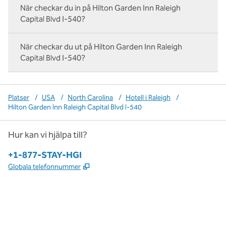
När checkar du in på Hilton Garden Inn Raleigh
Capital Blvd I-540?
När checkar du ut på Hilton Garden Inn Raleigh
Capital Blvd I-540?
Platser
/
USA
/
North Carolina
/
Hotell i Raleigh
/
Hilton Garden Inn Raleigh Capital Blvd I-540
Hur kan vi hjälpa till?
Telefon:
+1-877-STAY-HGI
,
Öppnas i ny flik
Globala telefonnummer
x
facebook
instagram
,
öppnas i en ny flik
,
öppnas i en ny flik
,
öppnas i en ny flik