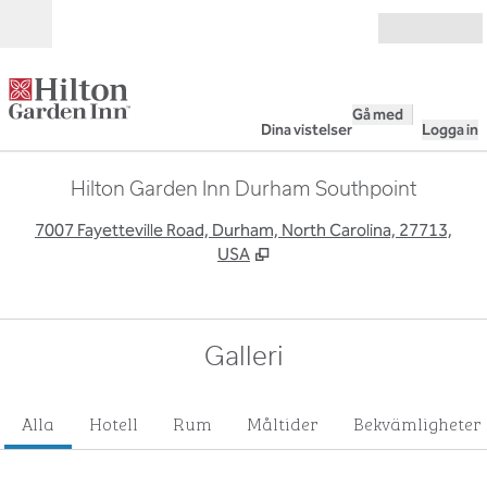
Gå vidare till innehållet
Öppna
Gå med
Dina vistelser
Logga in
Hilton Garden Inn Durham Southpoint
,
Ö
7007 Fayetteville Road, Durham, North Carolina, 27713,
USA
Galleri
Alla
Hotell
Rum
Måltider
Bekvämligheter