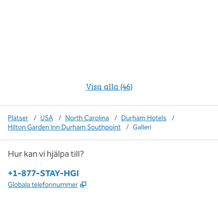
Visa alla (46)
Platser
/
USA
/
North Carolina
/
Durham Hotels
/
Hilton Garden Inn Durham Southpoint
/
Galleri
Hur kan vi hjälpa till?
Telefon:
+1-877-STAY-HGI
,
Öppnas i ny flik
Globala telefonnummer
x
facebook
instagram