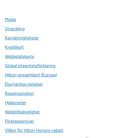
,
öppnas i en ny flik
,
öppnas i en ny flik
,
öppnas i en ny flik
Media
Utveckling
Karriärmöjligheter
Kreditkort
Webbplatskarta
Global integritetsförklaring
Hilton-presentkort (Europa)
Djurvänliga vistelser
Reseinspiration
Hjälpcenter
Webbtillgänglighet
Företagsansvar
Villkor för Hilton Honors-rabatt