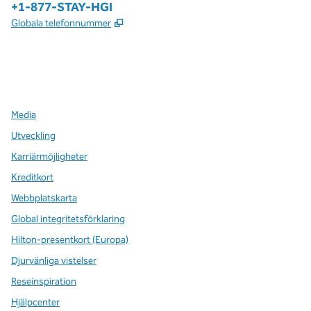
Telefon:
+1-877-STAY-HGI
,
Öppnas i ny flik
Globala telefonnummer
x
facebook
instagram
,
öppnas i en ny flik
,
öppnas i en ny flik
,
öppnas i en ny flik
Media
Utveckling
Karriärmöjligheter
Kreditkort
Webbplatskarta
Global integritetsförklaring
Hilton-presentkort (Europa)
Djurvänliga vistelser
Reseinspiration
Hjälpcenter