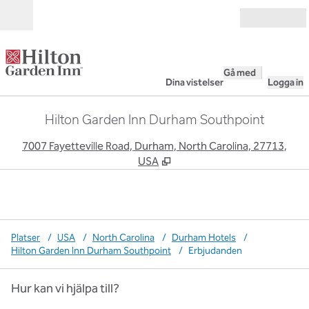
Gå vidare till innehållet
Öppna
Gå med
Dina vistelser
Logga in
Hilton Garden Inn Durham Southpoint
,
Ö
7007 Fayetteville Road, Durham, North Carolina, 27713,
USA
Platser
/
USA
/
North Carolina
/
Durham Hotels
/
Hilton Garden Inn Durham Southpoint
/
Erbjudanden
Hur kan vi hjälpa till?