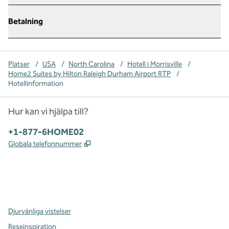
Betalning
Platser
/
USA
/
North Carolina
/
Hotell i Morrisville
/
Home2 Suites by Hilton Raleigh Durham Airport RTP
/
Hotellinformation
Hur kan vi hjälpa till?
Telefon:
+1-877-6HOME02
,
Öppnas i ny flik
Globala telefonnummer
x
facebook
instagram
,
öppnas i en ny flik
,
öppnas i en ny flik
,
öppnas i en ny flik
Djurvänliga vistelser
Reseinspiration