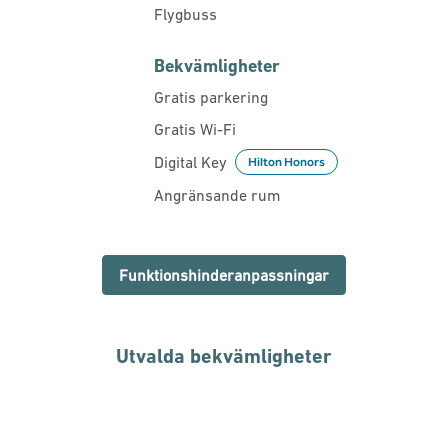
Flygbuss
Bekvämligheter
Gratis parkering
Gratis Wi-Fi
Digital Key
Hilton Honors
Angränsande rum
Funktionshinderanpassningar
Utvalda bekvämligheter
FITNESSCENTER