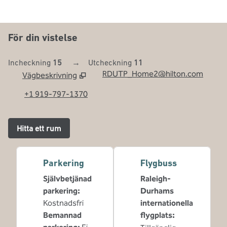
För din vistelse
Incheckning
15
→
Utcheckning
11
RDUTP_Home2@hilton.com
Vägbeskrivning
,
Öppnar ny flik
+1 919-797-1370
Hitta ett rum
Parkering
Flygbuss
Självbetjänad
Raleigh-
parkering
:
Durhams
Kostnadsfri
internationella
Bemannad
flygplats
: