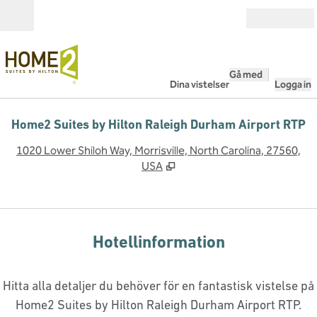
Gå vidare till innehållet
Öppna
Gå med
Dina vistelser
Logga in
Home2 Suites by Hilton Raleigh Durham Airport RTP
,
Ö
1020 Lower Shiloh Way, Morrisville, North Carolina, 27560,
USA
Hotellinformation
Hitta alla detaljer du behöver för en fantastisk vistelse på
Home2 Suites by Hilton Raleigh Durham Airport RTP.