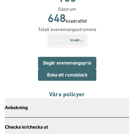
Gästrum
648
kvadratfot
Kvadratfot
Totalt evenemangsutrymme
kvadratfot
kvadratmeter
, Öppnar ny flik
Begär evenemangspris
,
Öppnar ny flik
Boka ett rumsblock
Våra policyer
Avbokning
Checka in/checka ut