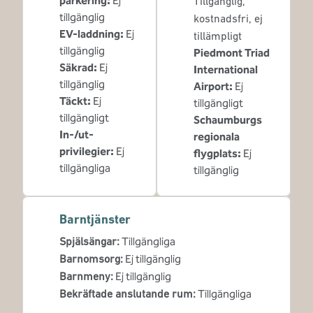
parkering
:
Ej
Tillgänglig
,
tillgänglig
kostnadsfri
, ej
EV-laddning
:
Ej
tillämpligt
tillgänglig
Piedmont Triad
Säkrad
:
Ej
International
tillgänglig
Airport
:
Ej
Täckt
:
Ej
tillgängligt
tillgängligt
Schaumburgs
In-/ut-
regionala
privilegier
:
Ej
flygplats
:
Ej
tillgängliga
tillgänglig
Barntjänster
Spjälsängar
:
Tillgängliga
Barnomsorg
:
Ej tillgänglig
Barnmeny
:
Ej tillgänglig
Bekräftade anslutande rum
:
Tillgängliga