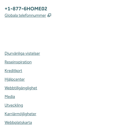
Telefon:
+1-877-6HOME02
,
Öppnas i ny flik
Globala telefonnummer
x
facebook
instagram
,
öppnas i en ny flik
,
öppnas i en ny flik
,
öppnas i en ny flik
Djurvänliga vistelser
Reseinspiration
Kreditkort
Hjälpcenter
Webbtillgänglighet
Media
Utveckling
Karriärmöjligheter
Webbplatskarta