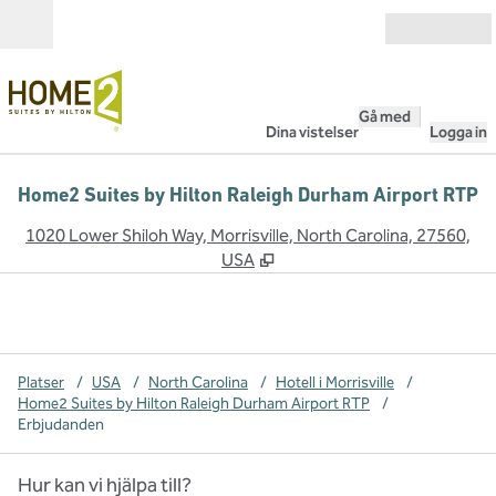
Gå vidare till innehållet
Öppna
Gå med
Dina vistelser
Logga in
Home2 Suites by Hilton Raleigh Durham Airport RTP
,
Ö
1020 Lower Shiloh Way, Morrisville, North Carolina, 27560,
USA
Platser
/
USA
/
North Carolina
/
Hotell i Morrisville
/
Home2 Suites by Hilton Raleigh Durham Airport RTP
/
Erbjudanden
Hur kan vi hjälpa till?