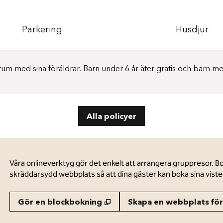
Parkering
Husdjur
rum med sina föräldrar. Barn under 6 år äter gratis och barn mel
Alla policyer
Våra onlineverktyg gör det enkelt att arrangera gruppresor. B
skräddarsydd webbplats så att dina gäster kan boka sina vistel
,
Öppnas i ny flik
Gör en blockbokning
Skapa en webbplats för