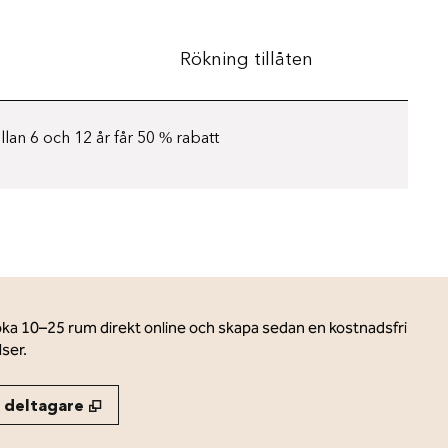
Rökning tillåten
lan 6 och 12 år får 50 % rabatt
oka 10–25 rum direkt online och skapa sedan en kostnadsfri
ser.
,
Öppnas i ny flik
 deltagare