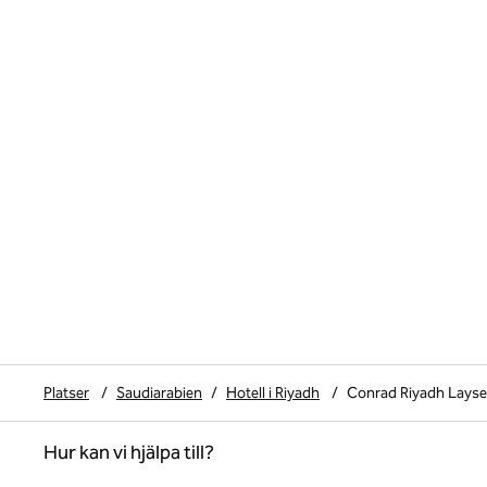
Platser
/
Saudiarabien
/
Hotell i Riyadh
/
Conrad Riyadh Layse
Hur kan vi hjälpa till?