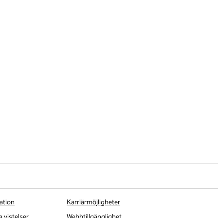
ation
Karriärmöjligheter
a vistelser
Webbtillgänglighet