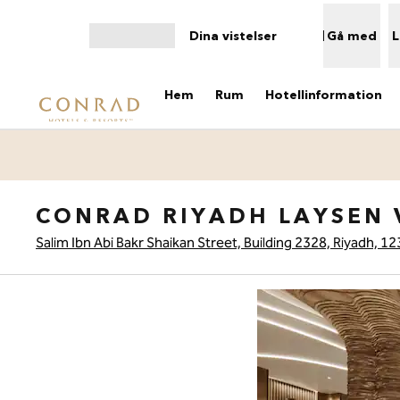
Gå vidare till innehållet
Dina vistelser
Gå med
L
Öppna meny
Hem
Rum
Hotellinformation
CONRAD RIYADH LAYSEN 
Salim Ibn Abi Bakr Shaikan Street, Building 2328, Riyadh, 1