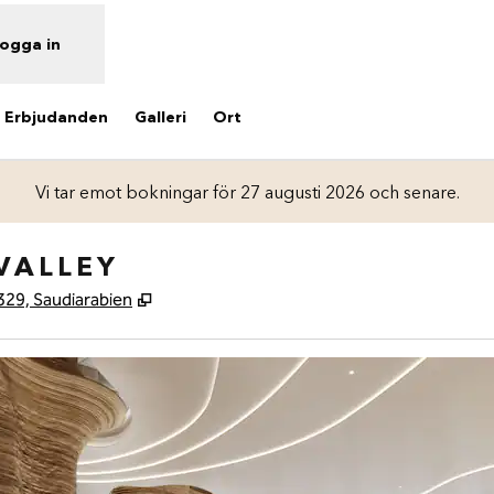
ogga in
Erbjudanden
Galleri
Ort
Vi tar emot bokningar för 27 augusti 2026 och senare.
VALLEY
,
Öppnas i ny flik
2329, Saudiarabien