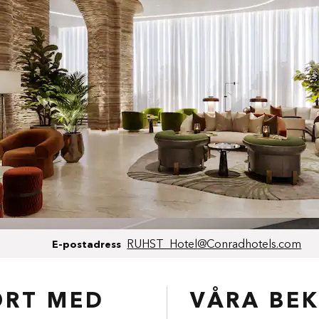
Email
RUHST_Hotel
@Conradhotels.com
E-postadress
ORT MED
VÅRA BE