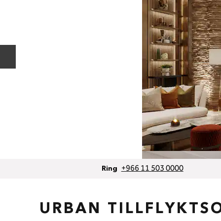
Föregående bild
Samtal
+966 11 503 0000
Ring
URBAN TILLFLYKTS