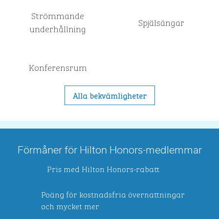
Strömmande
Spjälsängar
underhållning
Konferensrum
Alla bekvämligheter
Förmåner för Hilton Honors-medlemmar
Pris med Hilton Honors-rabatt
Poäng för kostnadsfria övernattningar
och mycket mer