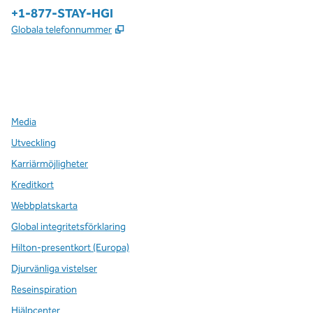
Telefon:
+1-877-STAY-HGI
,
Öppnas i ny flik
Globala telefonnummer
x
facebook
instagram
,
öppnas i en ny flik
,
öppnas i en ny flik
,
öppnas i en ny flik
Media
Utveckling
Karriärmöjligheter
Kreditkort
Webbplatskarta
Global integritetsförklaring
Hilton-presentkort (Europa)
Djurvänliga vistelser
Reseinspiration
Hjälpcenter