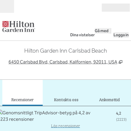
Gå vidare till innehållet
Öppna
Gå med
Dina vistelser
Logga in
Hilton Garden Inn Carlsbad Beach
,
Öpp
6450 Carlsbad Blvd, Carlsbad, Kalifornien, 92011, USA
1
/
12
föregående bild
nästa
1 av 12
Kontakta oss
Recensioner
Kontakta oss
Ankomsttid
4,2
(
2223
)
Läs recensioner